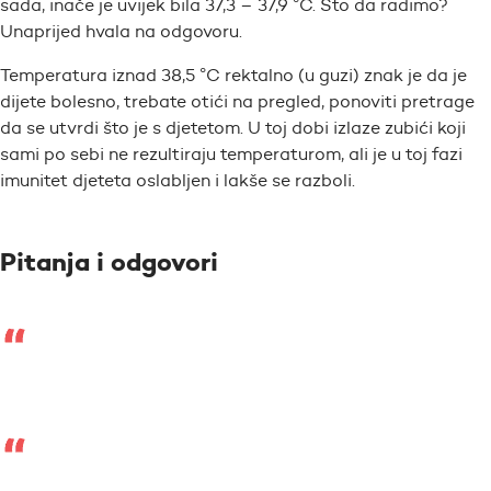
sada, inače je uvijek bila 37,3 – 37,9 °C. Što da radimo?
Unaprijed hvala na odgovoru.
Temperatura iznad 38,5 °C rektalno (u guzi) znak je da je
dijete bolesno, trebate otići na pregled, ponoviti pretrage
da se utvrdi što je s djetetom. U toj dobi izlaze zubići koji
sami po sebi ne rezultiraju temperaturom, ali je u toj fazi
imunitet djeteta oslabljen i lakše se razboli.
Pitanja i odgovori