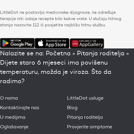
LittleDot ne postavlja medicinske dijagnoze, ne određuje
terapije niti izdaje recepte bilo kakve vrste. U slučaju hitnog
stanja nazovite 112 ili posjetite najbližu hitnu službu.
Nalazite se na:
Početna
»
Pitanja roditelja
»
Dijete staro 6 mjeseci ima povišenu
temperaturu, možda je viroza. Što da
radimo?
O nama
LittleDot usluge
Kontaktirajte nas
Blog
U medijima
Pitanja roditelja
Oglašavanje
Provjerite simptome