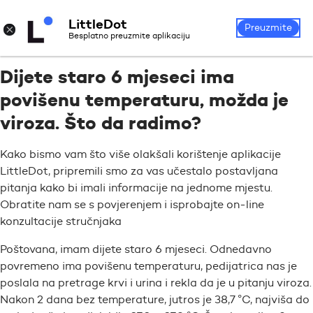
LittleDot
Prijava
Registrirajte se
×
Preuzmite
Besplatno preuzmite aplikaciju
Dijete staro 6 mjeseci ima
povišenu temperaturu, možda je
viroza. Što da radimo?
Kako bismo vam što više olakšali korištenje aplikacije
LittleDot, pripremili smo za vas učestalo postavljana
pitanja kako bi imali informacije na jednome mjestu.
Obratite nam se s povjerenjem i isprobajte on-line
konzultacije stručnjaka
Poštovana, imam dijete staro 6 mjeseci. Odnedavno
povremeno ima povišenu temperaturu, pedijatrica nas je
poslala na pretrage krvi i urina i rekla da je u pitanju viroza.
Nakon 2 dana bez temperature, jutros je 38,7 °C, najviša do