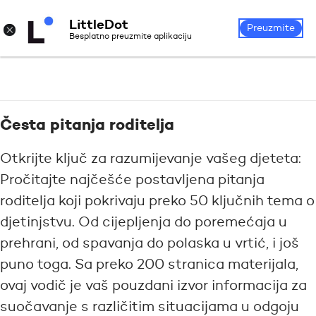
LittleDot
Prijava
Registrirajte se
×
Preuzmite
Besplatno preuzmite aplikaciju
Česta pitanja roditelja
Otkrijte ključ za razumijevanje vašeg djeteta:
Pročitajte najčešće postavljena pitanja
roditelja koji pokrivaju preko 50 ključnih tema o
djetinjstvu. Od cijepljenja do poremećaja u
prehrani, od spavanja do polaska u vrtić, i još
puno toga. Sa preko 200 stranica materijala,
ovaj vodič je vaš pouzdani izvor informacija za
suočavanje s različitim situacijama u odgoju