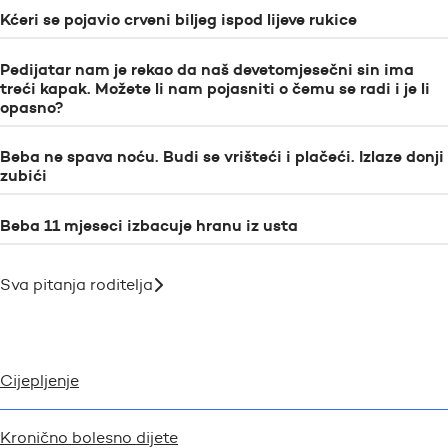
Kćeri se pojavio crveni biljeg ispod lijeve rukice
Pedijatar nam je rekao da naš devetomjesečni sin ima
treći kapak. Možete li nam pojasniti o čemu se radi i je li
opasno?
Beba ne spava noću. Budi se vrišteći i plačeći. Izlaze donji
zubići
Beba 11 mjeseci izbacuje hranu iz usta
Sva pitanja roditelja
Cijepljenje
Kronično bolesno dijete