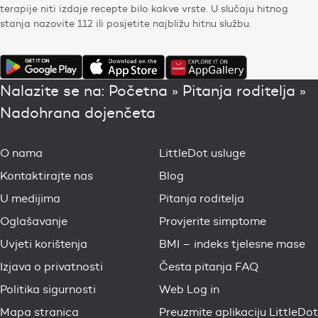
terapije niti izdaje recepte bilo kakve vrste. U slučaju hitnog
stanja nazovite 112 ili posjetite najbližu hitnu službu.
Nalazite se na:
Početna
»
Pitanja roditelja
»
Nadohrana dojenčeta
O nama
LittleDot usluge
Kontaktirajte nas
Blog
U medijima
Pitanja roditelja
Oglašavanje
Provjerite simptome
Uvjeti korištenja
BMI – indeks tjelesne mase
Izjava o privatnosti
Česta pitanja FAQ
Politika sigurnosti
Web Log in
Mapa stranica
Preuzmite aplikaciju LittleDot