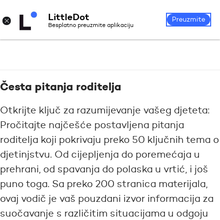
LittleDot
Prijava
Registrirajte se
×
Preuzmite
Besplatno preuzmite aplikaciju
Česta pitanja roditelja
Otkrijte ključ za razumijevanje vašeg djeteta:
Pročitajte najčešće postavljena pitanja
roditelja koji pokrivaju preko 50 ključnih tema o
djetinjstvu. Od cijepljenja do poremećaja u
prehrani, od spavanja do polaska u vrtić, i još
puno toga. Sa preko 200 stranica materijala,
ovaj vodič je vaš pouzdani izvor informacija za
suočavanje s različitim situacijama u odgoju