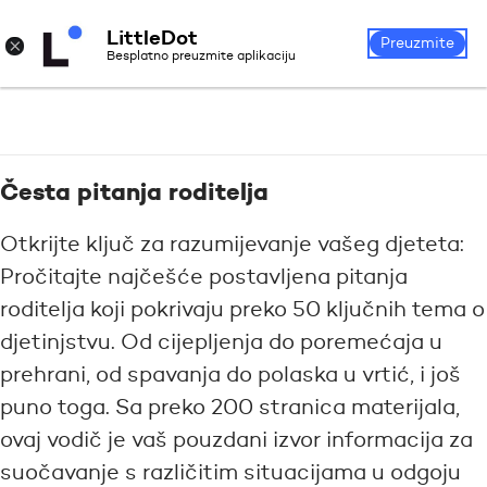
LittleDot
Prijava
Registrirajte se
×
Preuzmite
Besplatno preuzmite aplikaciju
Česta pitanja roditelja
Otkrijte ključ za razumijevanje vašeg djeteta:
Pročitajte najčešće postavljena pitanja
roditelja koji pokrivaju preko 50 ključnih tema o
djetinjstvu. Od cijepljenja do poremećaja u
prehrani, od spavanja do polaska u vrtić, i još
puno toga. Sa preko 200 stranica materijala,
ovaj vodič je vaš pouzdani izvor informacija za
suočavanje s različitim situacijama u odgoju