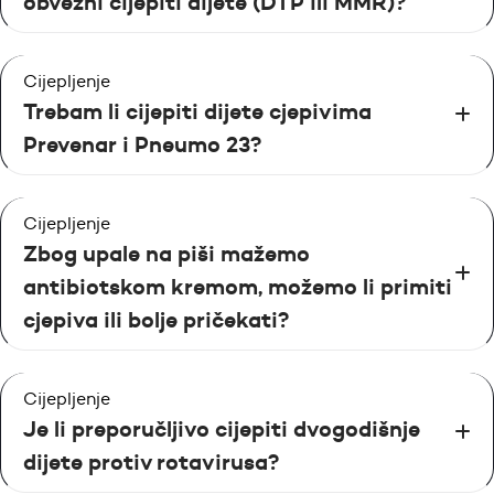
obvezni cijepiti dijete (DTP ili MMR)?
Cijepljenje
Trebam li cijepiti dijete cjepivima
Prevenar i Pneumo 23?
Cijepljenje
Zbog upale na piši mažemo
antibiotskom kremom, možemo li primiti
cjepiva ili bolje pričekati?
Cijepljenje
Je li preporučljivo cijepiti dvogodišnje
dijete protiv rotavirusa?