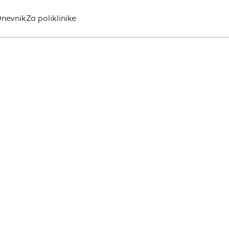
nevnik
Za poliklinike