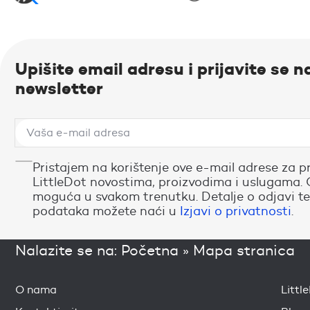
Upišite email adresu i prijavite se n
newsletter
Pristajem na korištenje ove e-mail adrese za p
LittleDot novostima, proizvodima i uslugama. 
moguća u svakom trenutku. Detalje o odjavi te
podataka možete naći u
Izjavi o privatnosti
.
Nalazite se na:
Početna
»
Mapa stranica
O nama
Littl