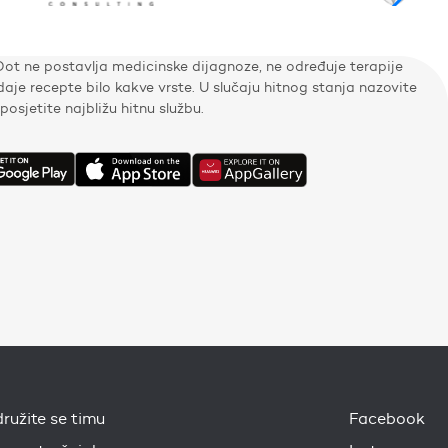
Dot ne postavlja medicinske dijagnoze, ne određuje terapije
zdaje recepte bilo kakve vrste. U slučaju hitnog stanja nazovite
i posjetite najbližu hitnu službu.
družite se timu
Facebook