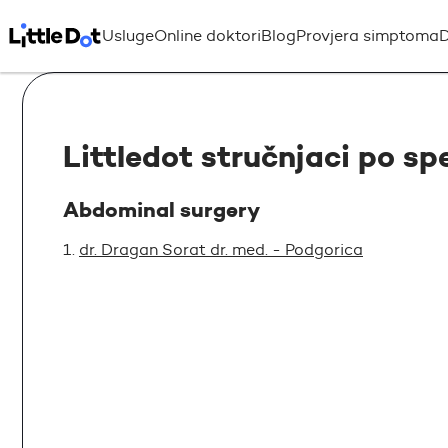
Usluge
Online doktori
Blog
Provjera simptoma
D
Littledot stručnjaci po sp
Abdominal surgery
dr. Dragan Sorat dr. med. - Podgorica