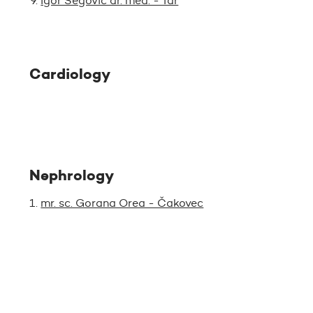
Igor Šegović dr. med. - Tar
Cardiology
Nephrology
mr. sc. Gorana Orea - Čakovec