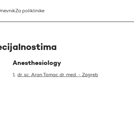
nevnik
Za poliklinike
ecijalnostima
Anesthesiology
dr. sc. Aran Tomac dr. med. - Zagreb