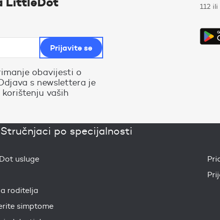
a LittleDot
112 il
rimanje obavijesti o
Odjava s newslettera je
 korištenju vaših
»
Stručnjaci po specijalnosti
eDot usluge
Pri
Pri
ja roditelja
erite simptome