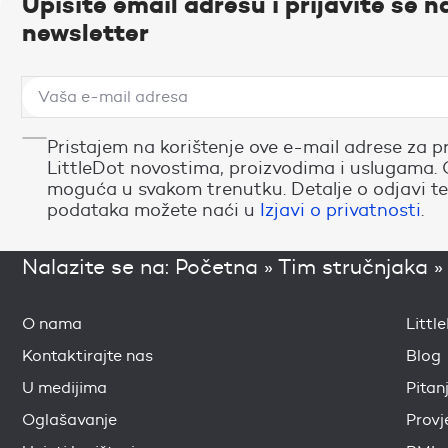
Upišite email adresu i prijavite se n
newsletter
Pristajem na korištenje ove e-mail adrese za p
LittleDot novostima, proizvodima i uslugama. 
moguća u svakom trenutku. Detalje o odjavi te
podataka možete naći u
Izjavi o privatnosti
.
Nalazite se na:
Početna
»
Tim stručnjaka
O nama
Littl
Kontaktirajte nas
Blog
U medijima
Pitan
Oglašavanje
Provj