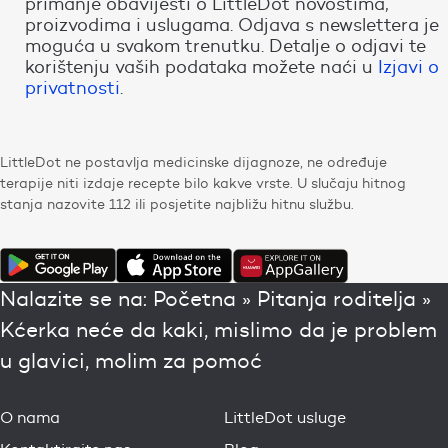
primanje obavijesti o LittleDot novostima,
proizvodima i uslugama. Odjava s newslettera je
moguća u svakom trenutku. Detalje o odjavi te
korištenju vaših podataka možete naći u
Izjavi o
privatnosti
.
LittleDot ne postavlja medicinske dijagnoze, ne određuje
terapije niti izdaje recepte bilo kakve vrste. U slučaju hitnog
stanja nazovite 112 ili posjetite najbližu hitnu službu.
Nalazite se na:
Početna
»
Pitanja roditelja
»
Kćerka neće da kaki, mislimo da je problem
u glavici, molim za pomoć
O nama
LittleDot usluge