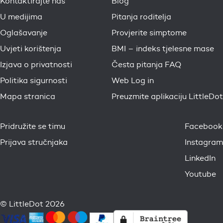
Kontaktirajte nas
Blog
U medijima
Pitanja roditelja
Oglašavanje
Provjerite simptome
Uvjeti korištenja
BMI – indeks tjelesne mase
Izjava o privatnosti
Česta pitanja FAQ
Politika sigurnosti
Web Log in
Mapa stranica
Preuzmite aplikaciju LittleDot
Pridružite se timu
Facebook
Prijava stručnjaka
Instagram
LinkedIn
Youtube
© LittleDot 2026