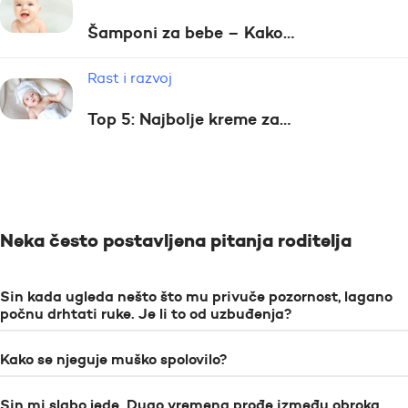
Šamponi za bebe – Kako…
Rast i razvoj
Top 5: Najbolje kreme za…
Neka često postavljena pitanja roditelja
Sin kada ugleda nešto što mu privuče pozornost, lagano
počnu drhtati ruke. Je li to od uzbuđenja?
Kako se njeguje muško spolovilo?
Sin mi slabo jede. Dugo vremena prođe između obroka,