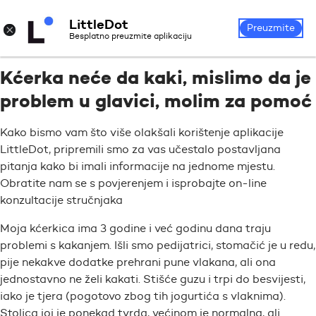
LittleDot
Prijava
Registrirajte se
×
Preuzmite
Besplatno preuzmite aplikaciju
Kćerka neće da kaki, mislimo da je
problem u glavici, molim za pomoć
Kako bismo vam što više olakšali korištenje aplikacije
LittleDot, pripremili smo za vas učestalo postavljana
pitanja kako bi imali informacije na jednome mjestu.
Obratite nam se s povjerenjem i isprobajte on-line
konzultacije stručnjaka
Moja kćerkica ima 3 godine i već godinu dana traju
problemi s kakanjem. Išli smo pedijatrici, stomačić je u redu,
pije nekakve dodatke prehrani pune vlakana, ali ona
jednostavno ne želi kakati. Stišće guzu i trpi do besvijesti,
iako je tjera (pogotovo zbog tih jogurtića s vlaknima).
Stolica joj je ponekad tvrda, većinom je normalna, ali