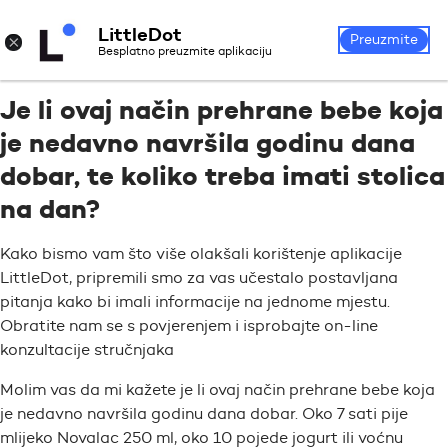
LittleDot
Prijava
Registrirajte se
×
Preuzmite
Besplatno preuzmite aplikaciju
Je li ovaj način prehrane bebe koja
je nedavno navršila godinu dana
dobar, te koliko treba imati stolica
na dan?
Kako bismo vam što više olakšali korištenje aplikacije
LittleDot, pripremili smo za vas učestalo postavljana
pitanja kako bi imali informacije na jednome mjestu.
Obratite nam se s povjerenjem i isprobajte on-line
konzultacije stručnjaka
Molim vas da mi kažete je li ovaj način prehrane bebe koja
je nedavno navršila godinu dana dobar. Oko 7 sati pije
mlijeko Novalac 250 ml, oko 10 pojede jogurt ili voćnu