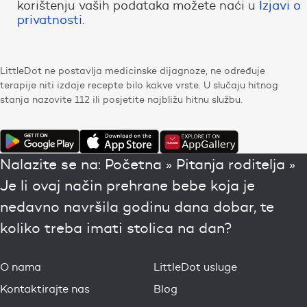
korištenju vaših podataka možete naći u
Izjavi o
privatnosti
.
LittleDot ne postavlja medicinske dijagnoze, ne određuje
terapije niti izdaje recepte bilo kakve vrste. U slučaju hitnog
stanja nazovite 112 ili posjetite najbližu hitnu službu.
Nalazite se na:
Početna
»
Pitanja roditelja
»
Je li ovaj način prehrane bebe koja je
nedavno navršila godinu dana dobar, te
koliko treba imati stolica na dan?
O nama
LittleDot usluge
Kontaktirajte nas
Blog