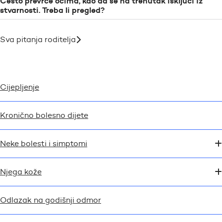
Često prevrće očima, kao da se na trenutak isključi iz
stvarnosti. Treba li pregled?
Sva pitanja roditelja
Cijepljenje
Kronično bolesno dijete
Neke bolesti i simptomi
Njega kože
Odlazak na godišnji odmor