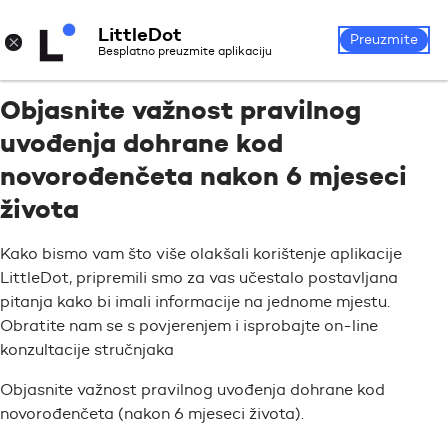
LittleDot
Prijava
Registrirajte se
×
Preuzmite
Besplatno preuzmite aplikaciju
Objasnite važnost pravilnog
uvođenja dohrane kod
novorođenčeta nakon 6 mjeseci
života
Kako bismo vam što više olakšali korištenje aplikacije
LittleDot, pripremili smo za vas učestalo postavljana
pitanja kako bi imali informacije na jednome mjestu.
Obratite nam se s povjerenjem i isprobajte on-line
konzultacije stručnjaka
Objasnite važnost pravilnog uvođenja dohrane kod
novorođenčeta (nakon 6 mjeseci života).