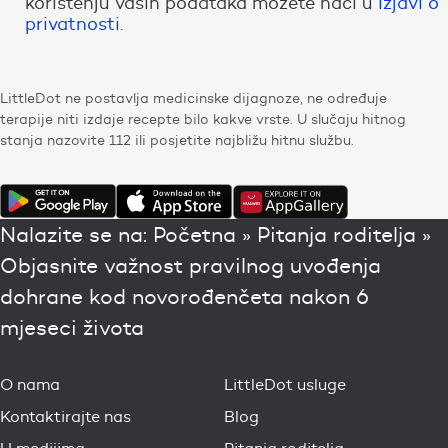
korištenju vaših podataka možete naći u
Izjavi o
privatnosti
.
LittleDot ne postavlja medicinske dijagnoze, ne određuje
terapije niti izdaje recepte bilo kakve vrste. U slučaju hitnog
stanja nazovite 112 ili posjetite najbližu hitnu službu.
Nalazite se na:
Početna
»
Pitanja roditelja
»
Objasnite važnost pravilnog uvođenja
dohrane kod novorođenčeta nakon 6
mjeseci života
O nama
LittleDot usluge
Kontaktirajte nas
Blog