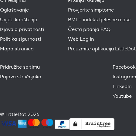
U medijima
Pitanja roditelja
Oglašavanje
Provjerite simptome
Uvjeti korištenja
BMI – indeks tjelesne mase
Izjava o privatnosti
Česta pitanja FAQ
Politika sigurnosti
Web Log in
Mapa stranica
Preuzmite aplikaciju LittleDot
Pridružite se timu
Facebook
Prijava stručnjaka
Instagram
LinkedIn
Youtube
© LittleDot 2026