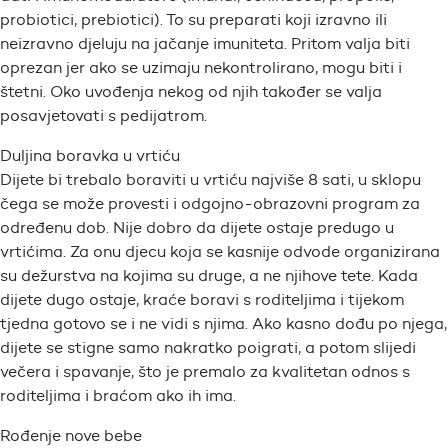
probiotici, prebiotici). To su preparati koji izravno ili
neizravno djeluju na jačanje imuniteta. Pritom valja biti
oprezan jer ako se uzimaju nekontrolirano, mogu biti i
štetni. Oko uvođenja nekog od njih također se valja
posavjetovati s pedijatrom.
Duljina boravka u vrtiću
Dijete bi trebalo boraviti u vrtiću najviše 8 sati, u sklopu
čega se može provesti i odgojno-obrazovni program za
određenu dob. Nije dobro da dijete ostaje predugo u
vrtićima. Za onu djecu koja se kasnije odvode organizirana
su dežurstva na kojima su druge, a ne njihove tete. Kada
dijete dugo ostaje, kraće boravi s roditeljima i tijekom
tjedna gotovo se i ne vidi s njima. Ako kasno dođu po njega,
dijete se stigne samo nakratko poigrati, a potom slijedi
večera i spavanje, što je premalo za kvalitetan odnos s
roditeljima i braćom ako ih ima.
Rođenje nove bebe