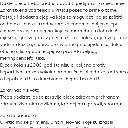
Dakle, djecu treba uredno dovoditi pedijatru na cijepljenje.
Zdravstvena voditeljica u vrtiću posebno brine o tome.
Postoje i dodatna cjepiva koja se mogu dati da se zaštiti
od bolesti, a nisu u redovitom kalendaru cijepljenja, npr.
cjepivo protiv rotavirusa, koje se mora dati u dobi do 6
mjeseci, cjepivo protiv pneumokokne bolesti, cjepivo protiv
vodenih kozica, cjepivo protiv gripe prije epidemije, dakle,
obično u listopadu te cjepivo protiv krpeljnog
meningoencefalitisa.
Djeca koja su 2006. godište nisu cijepljena protiv
hepatitisa i to se svakako preporučuje, bilo da se radi samo
o hepatitisu B ili o kombinaciji hepatitisa A i B.
Zdrav način života
Treba podizati opće zdravlje djece zdravom prehranom i
zdravim životnim navikama, kretanjem u prirodi, sportom…
Zdrava prehrana
U vrtićima se primjenjuju novi jelovnici koje su izradili