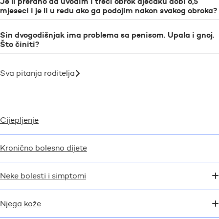
Je li prerano da uvodim i treći obrok dječaku dobi 6,5
mjeseci i je li u redu ako ga podojim nakon svakog obroka?
Sin dvogodišnjak ima problema sa penisom. Upala i gnoj.
Što činiti?
Sva pitanja roditelja
Cijepljenje
Kronično bolesno dijete
Neke bolesti i simptomi
Njega kože