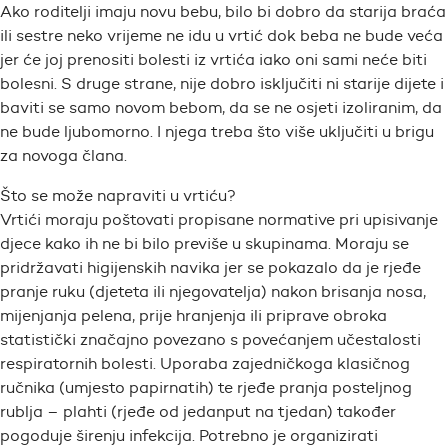
Ako roditelji imaju novu bebu, bilo bi dobro da starija braća
ili sestre neko vrijeme ne idu u vrtić dok beba ne bude veća
jer će joj prenositi bolesti iz vrtića iako oni sami neće biti
bolesni. S druge strane, nije dobro isključiti ni starije dijete i
baviti se samo novom bebom, da se ne osjeti izoliranim, da
ne bude ljubomorno. I njega treba što više uključiti u brigu
za novoga člana.
Što se može napraviti u vrtiću?
Vrtići moraju poštovati propisane normative pri upisivanje
djece kako ih ne bi bilo previše u skupinama. Moraju se
pridržavati higijenskih navika jer se pokazalo da je rjeđe
pranje ruku (djeteta ili njegovatelja) nakon brisanja nosa,
mijenjanja pelena, prije hranjenja ili priprave obroka
statistički značajno povezano s povećanjem učestalosti
respiratornih bolesti. Uporaba zajedničkoga klasičnog
ručnika (umjesto papirnatih) te rjeđe pranja posteljnog
rublja – plahti (rjeđe od jedanput na tjedan) također
pogoduje širenju infekcija. Potrebno je organizirati