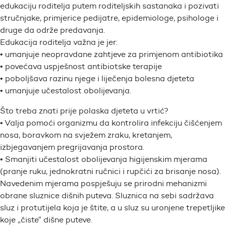
edukaciju roditelja putem roditeljskih sastanaka i pozivati
stručnjake, primjerice pedijatre, epidemiologe, psihologe i
druge da održe predavanja.
Edukacija roditelja važna je jer:
• umanjuje neopravdane zahtjeve za primjenom antibiotika
• povećava uspješnost antibiotske terapije
• poboljšava razinu njege i liječenja bolesna djeteta
• umanjuje učestalost obolijevanja.
Što treba znati prije polaska djeteta u vrtić?
• Valja pomoći organizmu da kontrolira infekciju čišćenjem
nosa, boravkom na svježem zraku, kretanjem,
izbjegavanjem pregrijavanja prostora.
• Smanjiti učestalost obolijevanja higijenskim mjerama
(pranje ruku, jednokratni ručnici i rupčići za brisanje nosa).
Navedenim mjerama pospješuju se prirodni mehanizmi
obrane sluznice dišnih puteva. Sluznica na sebi sadržava
sluz i protutijela koja je štite, a u sluz su uronjene trepetljike
koje „čiste“ dišne puteve.