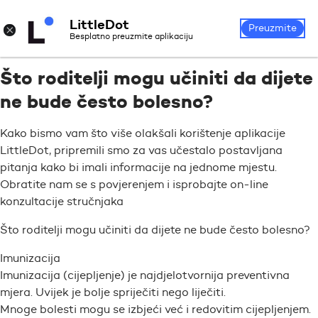
LittleDot
Prijava
Registrirajte se
×
Preuzmite
Besplatno preuzmite aplikaciju
Što roditelji mogu učiniti da dijete
ne bude često bolesno?
Kako bismo vam što više olakšali korištenje aplikacije
LittleDot, pripremili smo za vas učestalo postavljana
pitanja kako bi imali informacije na jednome mjestu.
Obratite nam se s povjerenjem i isprobajte on-line
konzultacije stručnjaka
Što roditelji mogu učiniti da dijete ne bude često bolesno?
Imunizacija
Imunizacija (cijepljenje) je najdjelotvornija preventivna
mjera. Uvijek je bolje spriječiti nego liječiti.
Mnoge bolesti mogu se izbjeći već i redovitim cijepljenjem.