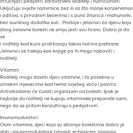
stručnjaci pedijatri, zdravstveni voditelji i nutricionisti.
Uključuju svježe namirnice, bez ili sa što manje konzervansa
i aditiva, s prirodnim šećerima i s puno žitarica i mahunarki,
bez suvišnog dodatka soli… Postoje i jelovnici za djecu koja
zbog osnovne bolesti ne smiju jesti svu hranu. Dobro je da
se
i roditelji kod kuće pridržavaju takva načina prehrane.
Jelovnici se tiskaju kao knjige pa ih mogu nabaviti i
roditelji.
Vitamini
Roditelji mogu davati djeci vitamine, i to posebno u
zimskim mjesecima kad nema svježeg voća i povrća.
Antioksidansi će čuvati organizam od bolesti. Ipak je
najbolje da roditelji ne kupuju vitaminske preparate sami,
nego da se pritom konzultiraju s pedijatrom.
Imunomodulatori
Osim vitamina, djeci koja su sklonija bolestima dobro je
dati i imunomodulatore (imunal, echinacea, propolis,