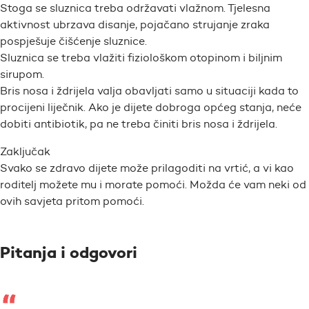
Stoga se sluznica treba održavati vlažnom. Tjelesna
aktivnost ubrzava disanje, pojačano strujanje zraka
pospješuje čišćenje sluznice.
Sluznica se treba vlažiti fiziološkom otopinom i biljnim
sirupom.
Bris nosa i ždrijela valja obavljati samo u situaciji kada to
procijeni liječnik. Ako je dijete dobroga općeg stanja, neće
dobiti antibiotik, pa ne treba činiti bris nosa i ždrijela.
Zaključak
Svako se zdravo dijete može prilagoditi na vrtić, a vi kao
roditelj možete mu i morate pomoći. Možda će vam neki od
ovih savjeta pritom pomoći.
Pitanja i odgovori