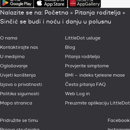
Nalazite se na:
Početna
»
Pitanja roditelja
»
Sinčić se budi i noću i danju u polusnu
O nama
LittleDot usluge
Kontaktirajte nas
Blog
U medijima
Pitanja roditelja
Oglašavanje
Provjerite simptome
Uvjeti korištenja
BMI – indeks tjelesne mase
Izjava o privatnosti
Česta pitanja FAQ
Politika sigurnosti
Web Log in
Mapa stranica
Preuzmite aplikaciju LittleDot
Pridružite se timu
Facebook
Prijava stručnjaka
Instagram