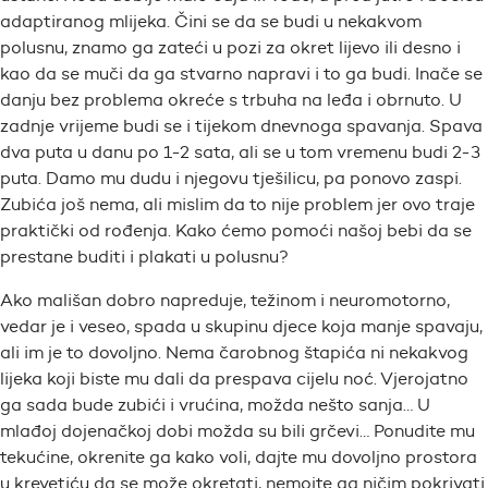
adaptiranog mlijeka. Čini se da se budi u nekakvom
polusnu, znamo ga zateći u pozi za okret lijevo ili desno i
kao da se muči da ga stvarno napravi i to ga budi. Inače se
danju bez problema okreće s trbuha na leđa i obrnuto. U
zadnje vrijeme budi se i tijekom dnevnoga spavanja. Spava
dva puta u danu po 1-2 sata, ali se u tom vremenu budi 2-3
puta. Damo mu dudu i njegovu tješilicu, pa ponovo zaspi.
Zubića još nema, ali mislim da to nije problem jer ovo traje
praktički od rođenja. Kako ćemo pomoći našoj bebi da se
prestane buditi i plakati u polusnu?
Ako mališan dobro napreduje, težinom i neuromotorno,
vedar je i veseo, spada u skupinu djece koja manje spavaju,
ali im je to dovoljno. Nema čarobnog štapića ni nekakvog
lijeka koji biste mu dali da prespava cijelu noć. Vjerojatno
ga sada bude zubići i vrućina, možda nešto sanja… U
mlađoj dojenačkoj dobi možda su bili grčevi… Ponudite mu
tekućine, okrenite ga kako voli, dajte mu dovoljno prostora
u krevetiću da se može okretati, nemojte ga ničim pokrivati