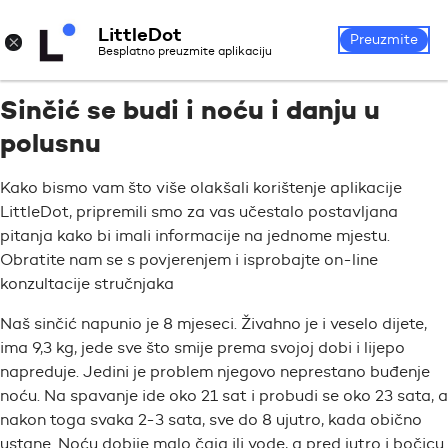
LittleDot
Prijava
Registrirajte se
×
Preuzmite
Besplatno preuzmite aplikaciju
Sinčić se budi i noću i danju u
polusnu
Kako bismo vam što više olakšali korištenje aplikacije
LittleDot, pripremili smo za vas učestalo postavljana
pitanja kako bi imali informacije na jednome mjestu.
Obratite nam se s povjerenjem i isprobajte on-line
konzultacije stručnjaka
Naš sinčić napunio je 8 mjeseci. Živahno je i veselo dijete,
ima 9,3 kg, jede sve što smije prema svojoj dobi i lijepo
napreduje. Jedini je problem njegovo neprestano buđenje
noću. Na spavanje ide oko 21 sat i probudi se oko 23 sata, a
nakon toga svaka 2-3 sata, sve do 8 ujutro, kada obično
ustane. Noću dobije malo čaja ili vode, a pred jutro i bočicu