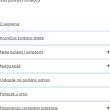
Sva pitanja roditelja
Cijepljenje
Kronično bolesno dijete
Neke bolesti i simptomi
Njega kože
Odlazak na godišnji odmor
Polazak u vrtić
Poremećaji i problemi prehrane