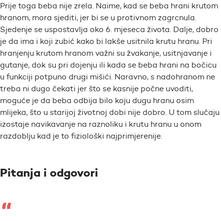
Prije toga beba nije zrela. Naime, kad se beba hrani krutom
hranom, mora sjediti, jer bi se u protivnom zagrcnula.
Sjedenje se uspostavlja oko 6. mjeseca života. Dalje, dobro
je da ima i koji zubić kako bi lakše usitnila krutu hranu. Pri
hranjenju krutom hranom važni su žvakanje, usitnjavanje i
gutanje, dok su pri dojenju ili kada se beba hrani na bočicu
u funkciji potpuno drugi mišići. Naravno, s nadohranom ne
treba ni dugo čekati jer što se kasnije počne uvoditi,
moguće je da beba odbija bilo koju dugu hranu osim
mlijeka, što u starijoj životnoj dobi nije dobro. U tom slučaju
izostaje navikavanje na raznoliku i krutu hranu u onom
razdoblju kad je to fiziološki najprimjerenije.
Pitanja i odgovori