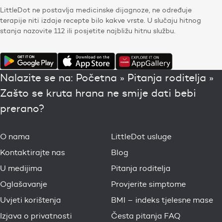
LittleDot ne postavlja medicinske dijagnoze, ne određuje
terapije niti izdaje recepte bilo kakve vrste. U slučaju hitnog
stanja nazovite 112 ili posjetite najbližu hitnu službu.
Nalazite se na:
Početna
»
Pitanja roditelja
»
Zašto se kruta hrana ne smije dati bebi
prerano?
O nama
LittleDot usluge
Kontaktirajte nas
Blog
U medijima
Pitanja roditelja
Oglašavanje
Provjerite simptome
Uvjeti korištenja
BMI – indeks tjelesne mase
Izjava o privatnosti
Česta pitanja FAQ