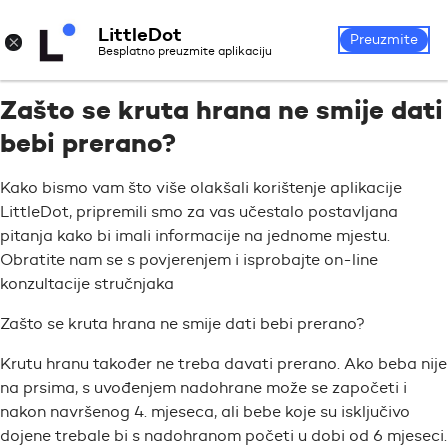
LittleDot
Prijava
Registrirajte se
×
Preuzmite
Besplatno preuzmite aplikaciju
Zašto se kruta hrana ne smije dati
bebi prerano?
Kako bismo vam što više olakšali korištenje aplikacije
LittleDot, pripremili smo za vas učestalo postavljana
pitanja kako bi imali informacije na jednome mjestu.
Obratite nam se s povjerenjem i isprobajte on-line
konzultacije stručnjaka
Zašto se kruta hrana ne smije dati bebi prerano?
Krutu hranu također ne treba davati prerano. Ako beba nije
na prsima, s uvođenjem nadohrane može se započeti i
nakon navršenog 4. mjeseca, ali bebe koje su isključivo
dojene trebale bi s nadohranom početi u dobi od 6 mjeseci.