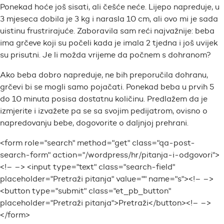
Ponekad hoće još sisati, ali češće neće. Lijepo napreduje, u
3 mjeseca dobila je 3 kg i narasla 10 cm, ali ovo mi je sada
uistinu frustrirajuće. Zaboravila sam reći najvažnije: beba
ima grčeve koji su počeli kada je imala 2 tjedna i još uvijek
su prisutni. Je li možda vrijeme da počnem s dohranom?
Ako beba dobro napreduje, ne bih preporučila dohranu,
grčevi bi se mogli samo pojačati. Ponekad beba u prvih 5
do 10 minuta posisa dostatnu količinu. Predlažem da je
izmjerite i izvažete pa se sa svojim pedijatrom, ovisno o
napredovanju bebe, dogovorite o daljnjoj prehrani.
<form role="search" method="get" class="qa-post-
search-form" action="/wordpress/hr/pitanja-i-odgovori">
<!– –> <input type="text" class="search-field"
placeholder="Pretraži pitanja" value="" name="s"><!– –>
<button type="submit" class="et_pb_button"
placeholder="Pretraži pitanja">Pretraži</button><!– –>
</form>