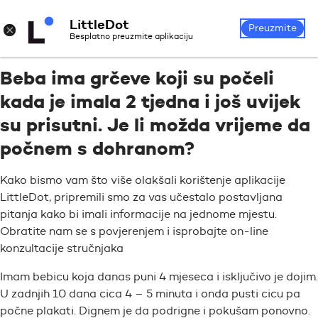
LittleDot
Prijava
Registrirajte se
×
Preuzmite
Besplatno preuzmite aplikaciju
Beba ima grčeve koji su počeli
kada je imala 2 tjedna i još uvijek
su prisutni. Je li možda vrijeme da
počnem s dohranom?
Kako bismo vam što više olakšali korištenje aplikacije
LittleDot, pripremili smo za vas učestalo postavljana
pitanja kako bi imali informacije na jednome mjestu.
Obratite nam se s povjerenjem i isprobajte on-line
konzultacije stručnjaka
Imam bebicu koja danas puni 4 mjeseca i isključivo je dojim.
U zadnjih 10 dana cica 4 – 5 minuta i onda pusti cicu pa
počne plakati. Dignem je da podrigne i pokušam ponovno.