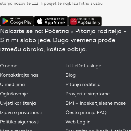
stanja nazovite 112 ili posjetite najbližu hitnu službu.
Nalazite se na:
Početna
»
Pitanja roditelja
»
Sin mi slabo jede. Dugo vremena prođe
između obroka, kašice odbija.
O nama
LittleDot usluge
Kontaktirajte nas
Blog
U medijima
Pitanja roditelja
Oglašavanje
Provjerite simptome
Uvjeti korištenja
BMI – indeks tjelesne mase
Izjava o privatnosti
Česta pitanja FAQ
Politika sigurnosti
Web Log in