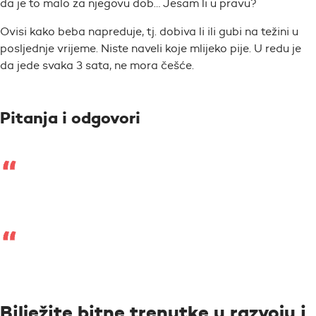
da je to malo za njegovu dob… Jesam li u pravu?
Ovisi kako beba napreduje, tj. dobiva li ili gubi na težini u
posljednje vrijeme. Niste naveli koje mlijeko pije. U redu je
da jede svaka 3 sata, ne mora češće.
Pitanja i odgovori
Bilježite bitne trenutke u razvoju i