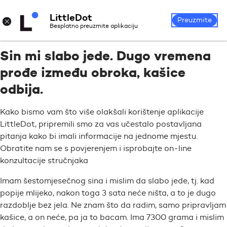
LittleDot
Prijava
Registrirajte se
×
Preuzmite
Besplatno preuzmite aplikaciju
Sin mi slabo jede. Dugo vremena
prođe između obroka, kašice
odbija.
Kako bismo vam što više olakšali korištenje aplikacije
LittleDot, pripremili smo za vas učestalo postavljana
pitanja kako bi imali informacije na jednome mjestu.
Obratite nam se s povjerenjem i isprobajte on-line
konzultacije stručnjaka
Imam šestomjesečnog sina i mislim da slabo jede, tj. kad
popije mlijeko, nakon toga 3 sata neće ništa, a to je dugo
razdoblje bez jela. Ne znam što da radim, samo pripravljam
kašice, a on neće, pa ja to bacam. Ima 7300 grama i mislim