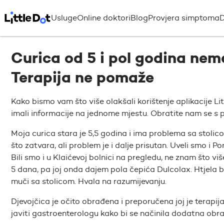
Usluge
Online doktori
Blog
Provjera simptoma
D
Curica od 5 i pol godina nem
Terapija ne pomaže
Kako bismo vam što više olakšali korištenje aplikacije Li
imali informacije na jednome mjestu. Obratite nam se s p
Moja curica stara je 5,5 godina i ima problema sa stolico
što zatvara, ali problem je i dalje prisutan. Uveli smo i 
Bili smo i u Klaićevoj bolnici na pregledu, ne znam što više
5 dana, pa joj onda dajem pola čepića Dulcolax. Htjela bi
muči sa stolicom. Hvala na razumijevanju.
Djevojčica je očito obrađena i preporučena joj je terapi
javiti gastroenterologu kako bi se načinila dodatna obr