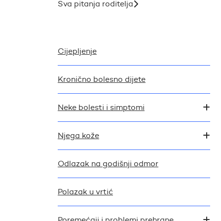
Sva pitanja roditelja
Cijepljenje
Kronično bolesno dijete
Neke bolesti i simptomi
Njega kože
Odlazak na godišnji odmor
Polazak u vrtić
Poremećaji i problemi prehrane