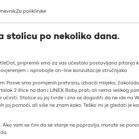
nevnik
Za poliklinike
a stolicu po nekoliko dana.
ttleDot, pripremili smo za vas učestalo postavljana pitanja 
ovjerenjem i isprobajte on-line konzultacije stručnjaka
m. Posve smo promijenili prehranu, izbacili mlijeko, čokoladu
Portalak 2 žlice na dan i LINEX Baby prah, ali nema velikog p
 učiniti. Stolice su joj tvrde i zna se dogoditi da ne ide na W
h joj pomoći, ali više ne znam kako. Teško mi je gledati je k
ja. Ako vam se čini da se stanje ne popravlja, morate se pon
ada.