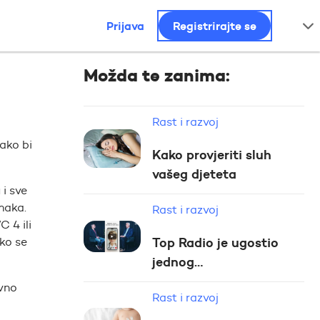
Prijava
Registrirajte se
Možda te zanima:
Rast i razvoj
kako bi
Kako provjeriti sluh
vašeg djeteta
 i sve
omaka.
Rast i razvoj
C 4 ili
ako se
Top Radio je ugostio
jednog…
ovno
Rast i razvoj