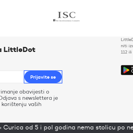
Little
niti i
a LittleDot
112 il
rimanje obavijesti o
Odjava s newslettera je
 korištenju vaših
»
Curica od 5 i pol godina nema stolicu po n