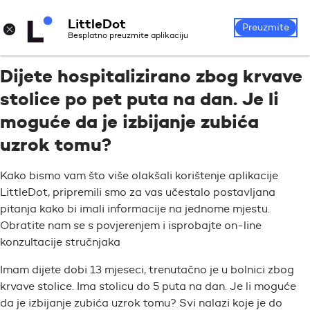
LittleDot
Prijava
Registrirajte se
×
Preuzmite
Besplatno preuzmite aplikaciju
Dijete hospitalizirano zbog krvave
stolice po pet puta na dan. Je li
moguće da je izbijanje zubića
uzrok tomu?
Kako bismo vam što više olakšali korištenje aplikacije
LittleDot, pripremili smo za vas učestalo postavljana
pitanja kako bi imali informacije na jednome mjestu.
Obratite nam se s povjerenjem i isprobajte on-line
konzultacije stručnjaka
Imam dijete dobi 13 mjeseci, trenutačno je u bolnici zbog
krvave stolice. Ima stolicu do 5 puta na dan. Je li moguće
da je izbijanje zubića uzrok tomu? Svi nalazi koje je do