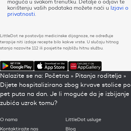
moguća u svakom trenutku. Detalje o odjavi te
korištenju vaših podataka možete naći u
Izjavi o
privatnosti
.
LittleDot ne postavlja medicinske dijagnoze, ne određuje
terapije niti izdaje recepte bilo kakve vrste. U slučaju hitnog
stanja nazovite 112 ili posjetite najbližu hitnu službu.
Nalazite se na:
Početna
»
Pitanja roditelja
»
Dijete hospitalizirano zbog krvave stolice po
pet puta na dan. Je li moguće da je izbijanje
zubića uzrok tomu?
O nama
LittleDot usluge
Kontaktirajte nas
Blog