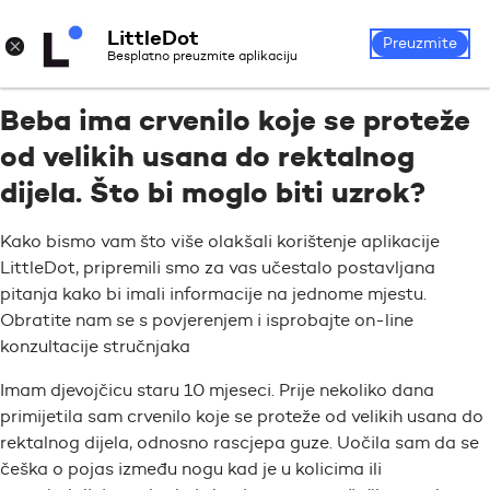
LittleDot
Prijava
Registrirajte se
×
Preuzmite
Besplatno preuzmite aplikaciju
Beba ima crvenilo koje se proteže
od velikih usana do rektalnog
dijela. Što bi moglo biti uzrok?
Kako bismo vam što više olakšali korištenje aplikacije
LittleDot, pripremili smo za vas učestalo postavljana
pitanja kako bi imali informacije na jednome mjestu.
Obratite nam se s povjerenjem i isprobajte on-line
konzultacije stručnjaka
Imam djevojčicu staru 10 mjeseci. Prije nekoliko dana
primijetila sam crvenilo koje se proteže od velikih usana do
rektalnog dijela, odnosno rascjepa guze. Uočila sam da se
češka o pojas između nogu kad je u kolicima ili