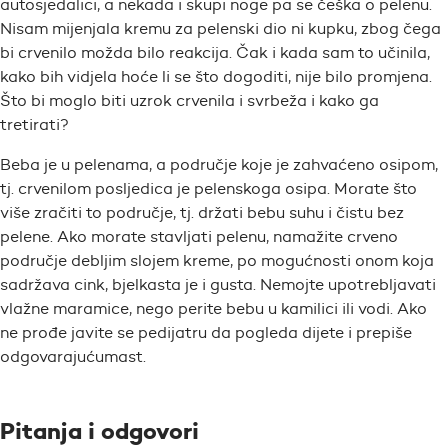
autosjedalici, a nekada i skupi noge pa se češka o pelenu.
Nisam mijenjala kremu za pelenski dio ni kupku, zbog čega
bi crvenilo možda bilo reakcija. Čak i kada sam to učinila,
kako bih vidjela hoće li se što dogoditi, nije bilo promjena.
Što bi moglo biti uzrok crvenila i svrbeža i kako ga
tretirati?
Beba je u pelenama, a područje koje je zahvaćeno osipom,
tj. crvenilom posljedica je pelenskoga osipa. Morate što
više zračiti to područje, tj. držati bebu suhu i čistu bez
pelene. Ako morate stavljati pelenu, namažite crveno
područje debljim slojem kreme, po mogućnosti onom koja
sadržava cink, bjelkasta je i gusta. Nemojte upotrebljavati
vlažne maramice, nego perite bebu u kamilici ili vodi. Ako
ne prođe javite se pedijatru da pogleda dijete i prepiše
odgovarajućumast.
Pitanja i odgovori