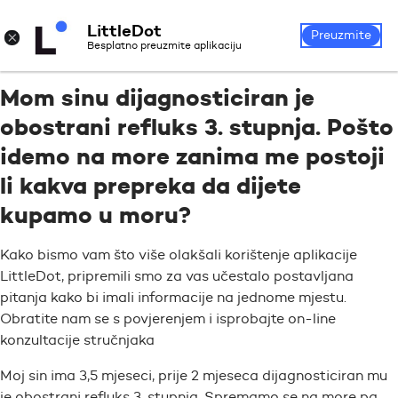
LittleDot
Prijava
Registrirajte se
×
Preuzmite
Besplatno preuzmite aplikaciju
Mom sinu dijagnosticiran je
obostrani refluks 3. stupnja. Pošto
idemo na more zanima me postoji
li kakva prepreka da dijete
kupamo u moru?
Kako bismo vam što više olakšali korištenje aplikacije
LittleDot, pripremili smo za vas učestalo postavljana
pitanja kako bi imali informacije na jednome mjestu.
Obratite nam se s povjerenjem i isprobajte on-line
konzultacije stručnjaka
Moj sin ima 3,5 mjeseci, prije 2 mjeseca dijagnosticiran mu
je obostrani refluks 3. stupnja. Spremamo se na more pa