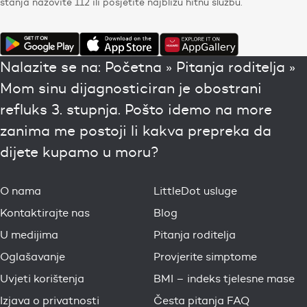
stanja nazovite 112 ili posjetite najbližu hitnu službu.
Nalazite se na:
Početna
»
Pitanja roditelja
»
Mom sinu dijagnosticiran je obostrani
refluks 3. stupnja. Pošto idemo na more
zanima me postoji li kakva prepreka da
dijete kupamo u moru?
O nama
LittleDot usluge
Kontaktirajte nas
Blog
U medijima
Pitanja roditelja
Oglašavanje
Provjerite simptome
Uvjeti korištenja
BMI – indeks tjelesne mase
Izjava o privatnosti
Česta pitanja FAQ