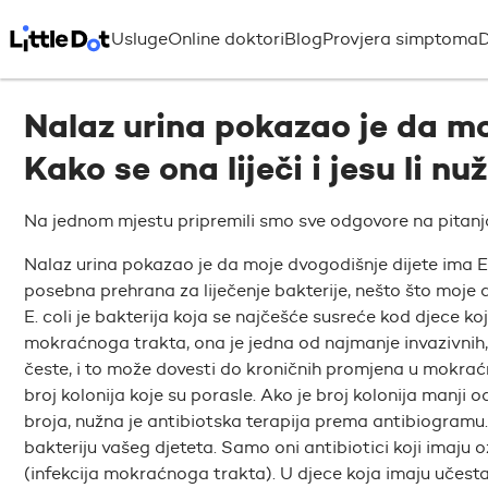
Usluge
Online doktori
Blog
Provjera simptoma
D
Nalaz urina pokazao je da moj
Kako se ona liječi i jesu li nu
Na jednom mjestu pripremili smo sve odgovore na pitanja r
Nalaz urina pokazao je da moje dvogodišnje dijete ima E.col
posebna prehrana za liječenje bakterije, nešto što moje 
E. coli je bakterija koja se najčešće susreće kod djece 
mokraćnoga trakta, ona je jedna od najmanje invazivnih, ali
česte, i to može dovesti do kroničnih promjena u mokraćn
broj kolonija koje su porasle. Ako je broj kolonija manji o
broja, nužna je antibiotska terapija prema antibiogramu.
bakteriju vašeg djeteta. Samo oni antibiotici koji imaju o
(infekcija mokraćnoga trakta). U djece koja imaju učestal