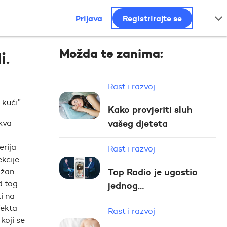
Prijava
Registrirajte se
Možda te zanima:
i.
Rast i razvoj
kući”.
Kako provjeriti sluh
akva
vašeg djeteta
erija
Rast i razvoj
ekcije
ažan
Top Radio je ugostio
d tog
jednog…
i na
fekta
Rast i razvoj
koji se