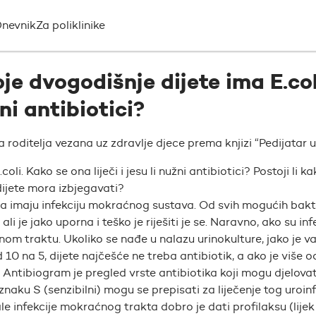
nevnik
Za poliklinike
e dvogodišnje dijete ima E.col
žni antibiotici?
oditelja vezana uz zdravlje djece prema knjizi “Pedijatar u 
i. Kako se ona liječi i jesu li nužni antibiotici? Postoji li k
dijete mora izbjegavati?
koja imaju infekciju mokraćnog sustava. Od svih mogućih bakt
 je jako uporna i teško je riješiti je se. Naravno, ako su inf
om traktu. Ukoliko se nađe u nalazu urinokulture, jako je v
d 10 na 5, dijete najčešće ne treba antibiotik, a ako je više o
 Antibiogram je pregled vrste antibiotika koji mogu djelovat
znaku S (senzibilni) mogu se prepisati za liječenje tog uroin
e infekcije mokraćnog trakta dobro je dati profilaksu (lijek 