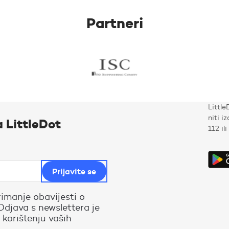
Partneri
Little
niti i
a LittleDot
112 il
rimanje obavijesti o
Odjava s newslettera je
 korištenju vaših