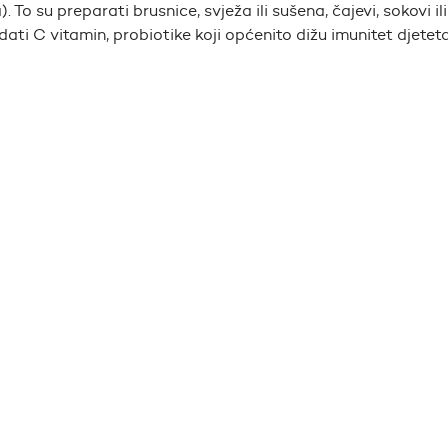
 su preparati brusnice, svježa ili sušena, čajevi, sokovi ili
ati C vitamin, probiotike koji općenito dižu imunitet djeteta