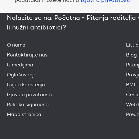
Nalazite se na:
Početna
»
Pitanja roditelja
li nužni antibiotici?
O nama
Littl
Kontaktirajte nas
Blog
U medijima
Pitan
Oglašavanje
Provj
Uvjeti korištenja
BMI –
Izjava o privatnosti
Česta
Politika sigurnosti
Web 
Mapa stranica
Preuz