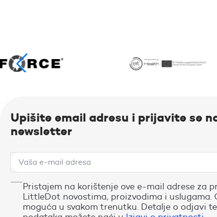
Upišite email adresu i prijavite se n
newsletter
Pristajem na korištenje ove e-mail adrese za p
LittleDot novostima, proizvodima i uslugama. 
moguća u svakom trenutku. Detalje o odjavi te
podataka možete naći u
Izjavi o privatnosti
.