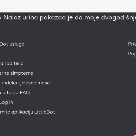
»
Nalaz urina pokazao je da moje dvogodišnje d
eDot usluge
Pri
Pri
ja roditelja
erite simptome
 indeks tjelesne mase
 pitanja FAQ
Log in
mite aplikaciju LittleDot