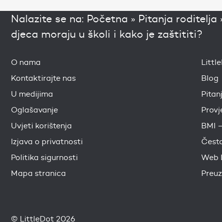
Nalazite se na:
Početna
»
Pitanja roditelja
djeca moraju u školi i kako je zaštititi?
O nama
Littl
Kontaktirajte nas
Blog
U medijima
Pitan
Oglašavanje
Provj
Uvjeti korištenja
BMI –
Izjava o privatnosti
Česta
Politika sigurnosti
Web 
Mapa stranica
Preuz
© LittleDot 2026