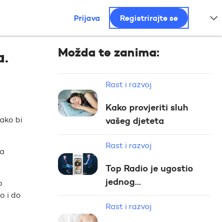
Prijava
Registrirajte se
Možda te zanima:
a.
Rast i razvoj
Kako provjeriti sluh
kako bi
vašeg djeteta
Rast i razvoj
ma
Top Radio je ugostio
jednog…
o
o i do
Rast i razvoj