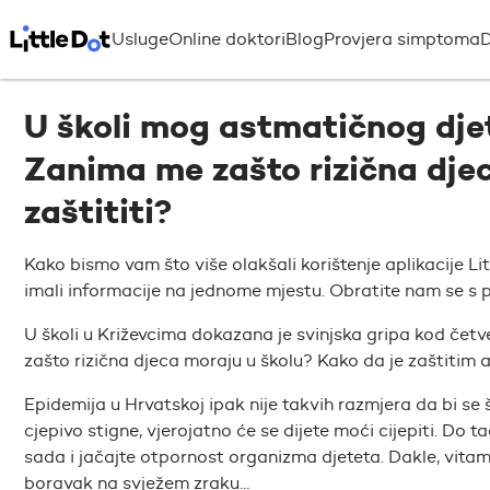
Usluge
Online doktori
Blog
Provjera simptoma
D
U školi mog astmatičnog djet
Zanima me zašto rizična djeca
zaštititi?
Kako bismo vam što više olakšali korištenje aplikacije Li
imali informacije na jednome mjestu. Obratite nam se s p
U školi u Križevcima dokazana je svinjska gripa kod četv
zašto rizična djeca moraju u školu? Kako da je zaštitim
Epidemija u Hrvatskoj ipak nije takvih razmjera da bi se š
cjepivo stigne, vjerojatno će se dijete moći cijepiti. Do 
sada i jačajte otpornost organizma djeteta. Dakle, vitamin
boravak na svježem zraku…