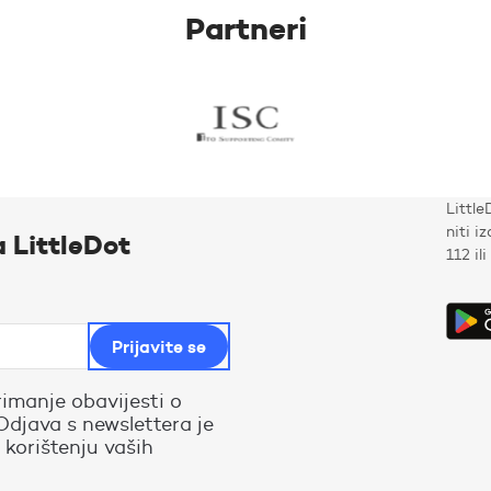
Partneri
Little
niti i
a LittleDot
112 il
rimanje obavijesti o
Odjava s newslettera je
 korištenju vaših