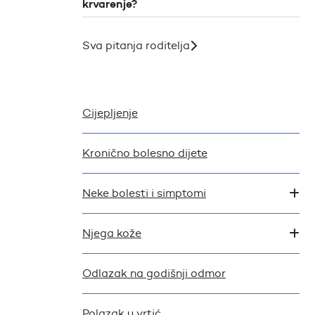
krvarenje?
Sva pitanja roditelja
Cijepljenje
Kronično bolesno dijete
Neke bolesti i simptomi
Njega kože
Odlazak na godišnji odmor
Polazak u vrtić