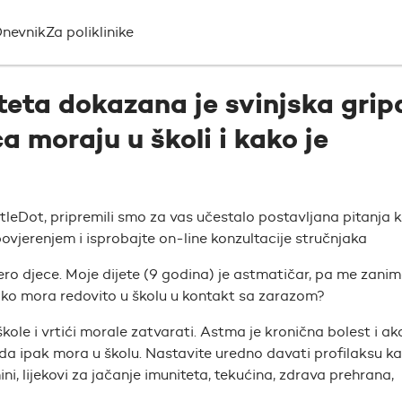
nevnik
Za poliklinike
eta dokazana je svinjska grip
 moraju u školi i kako je
ttleDot, pripremili smo za vas učestalo postavljana pitanja 
ovjerenjem i isprobajte on-line konzultacije stručnjaka
ero djece. Moje dijete (9 godina) je astmatičar, pa me zani
 ako mora redovito u školu u kontakt sa zarazom?
kole i vrtići morale zatvarati. Astma je kronična bolest i ak
tada ipak mora u školu. Nastavite uredno davati profilaksu ka
i, lijekovi za jačanje imuniteta, tekućina, zdrava prehrana,