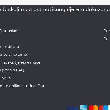
»
U školi mog astmatičnog djeteta dokazana j
eDot usluge
Pri
Pri
ja roditelja
erite simptome
 indeks tjelesne mase
 pitanja FAQ
Log in
mite aplikaciju LittleDot