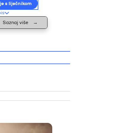
je s liječnikom
pis
Saznaj više
→