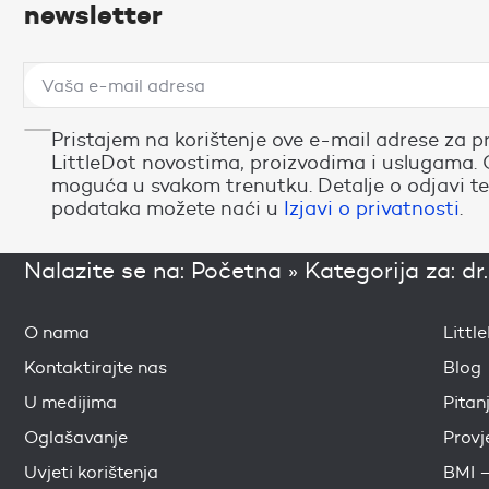
newsletter
Pristajem na korištenje ove e-mail adrese za p
LittleDot novostima, proizvodima i uslugama. 
moguća u svakom trenutku. Detalje o odjavi te
podataka možete naći u
Izjavi o privatnosti
.
Nalazite se na:
Početna
»
Kategorija za: dr
O nama
Littl
Kontaktirajte nas
Blog
U medijima
Pitan
Oglašavanje
Provj
Uvjeti korištenja
BMI –