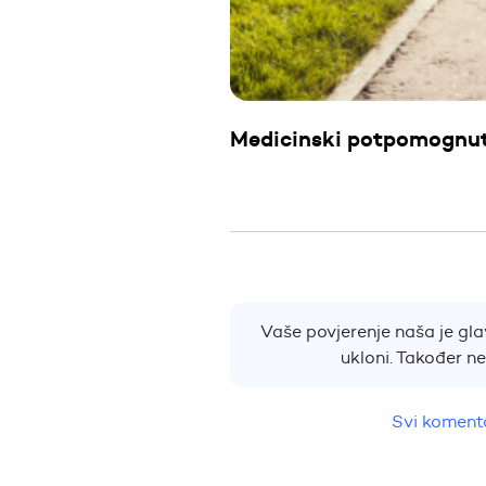
Medicinski potpomognuta
Vaše povjerenje naša je glav
ukloni. Također n
Svi komenta