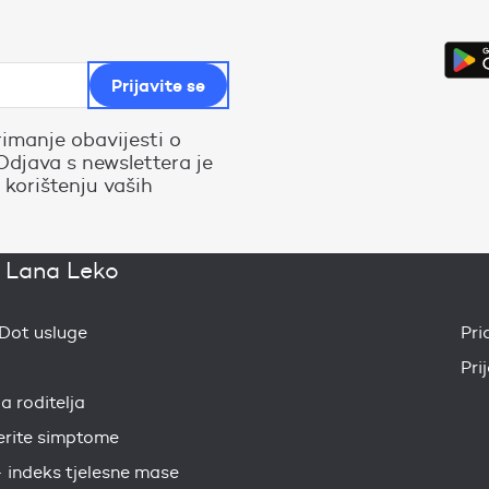
rimanje obavijesti o
Odjava s newslettera je
 korištenju vaših
. Lana Leko
eDot usluge
Pri
Pri
ja roditelja
erite simptome
 indeks tjelesne mase