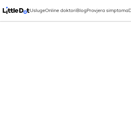
Usluge
Online doktori
Blog
Provjera simptoma
D