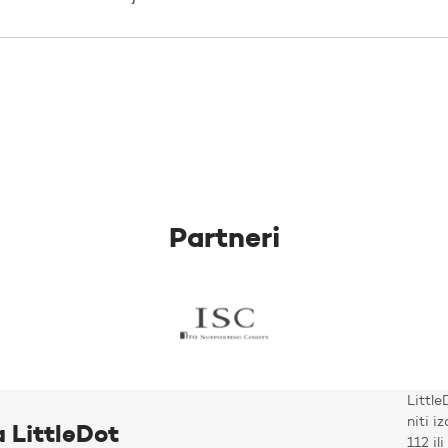
Partneri
Little
niti i
a LittleDot
112 il