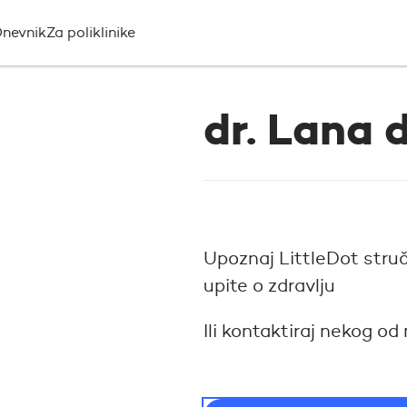
nevnik
Za poliklinike
dr. Lana 
Upoznaj LittleDot stručn
upite o zdravlju
Ili kontaktiraj nekog od