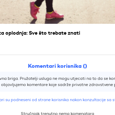
 oplodnja: Sve što trebate znati
Komentari korisnika ()
na briga. Pružatelji usluga ne mogu utjecati na to da se kom
e objavljujemo komentare koje sadrže privatne zdravstvene 
ri su podneseni od strane korisnika nakon konzultacije sa 
Stručnjak trenutno nema komenatara