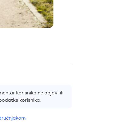
entar korisnika ne objavi ili
podatke korisnika.
stručnjakom.