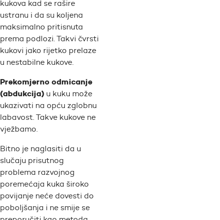
kukova kad se rašire
ustranu i da su koljena
maksimalno pritisnuta
prema podlozi. Takvi čvrsti
kukovi jako rijetko prelaze
u nestabilne kukove.
Prekomjerno odmicanje
(abdukcija)
u kuku može
ukazivati na opću zglobnu
labavost. Takve kukove ne
vježbamo.
Bitno je naglasiti da u
slučaju prisutnog
problema razvojnog
poremećaja kuka široko
povijanje neće dovesti do
poboljšanja i ne smije se
preporučiti kao metoda