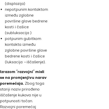
(displazija)
nepotpunim kontaktom
između zglobne
površine glave bedrene
kosti i čašice
(subluksacija )
potpunim gubitkom
kontakta između
zglobne površine glave
bedrene kosti i čašice
(luksacija –iščašenje).
Izrazom ˝razvojni˝ misli
se na promjenjivu narav
poremećaja.
Zbog toga
stariji naziv prirođeno
iščašenje kukova nije u
potpunosti točan.
Razvojni poremećaj