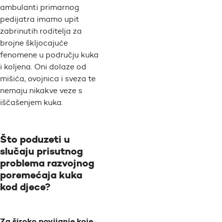
ambulanti primarnog
pedijatra imamo upit
zabrinutih roditelja za
brojne škljocajuće
fenomene u području kuka
i koljena. Oni dolaze od
mišića, ovojnica i sveza te
nemaju nikakve veze s
iščašenjem kuka.
Što poduzeti u
slučaju prisutnog
problema razvojnog
poremećaja kuka
kod djece?
Za široko povijanje koje