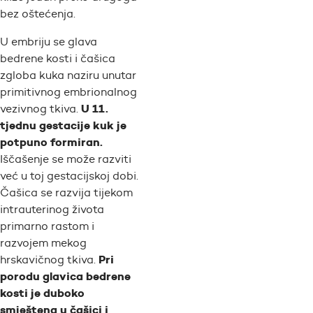
bez oštećenja.
U embriju se glava
bedrene kosti i čašica
zgloba kuka naziru unutar
primitivnog embrionalnog
U 11.
vezivnog tkiva.
tjednu gestacije kuk je
potpuno formiran.
Iščašenje se može razviti
već u toj gestacijskoj dobi.
Čašica se razvija tijekom
intrauterinog života
primarno rastom i
razvojem mekog
Pri
hrskavičnog tkiva.
porodu glavica bedrene
kosti je duboko
smještena u čašici i