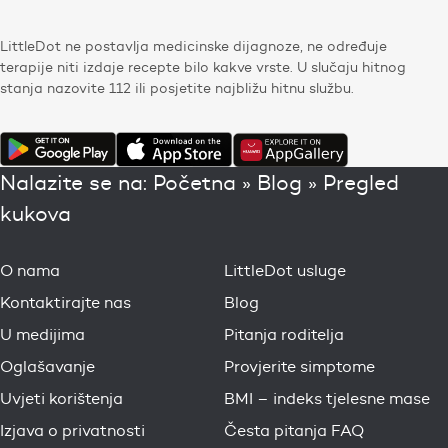
LittleDot ne postavlja medicinske dijagnoze, ne određuje
terapije niti izdaje recepte bilo kakve vrste. U slučaju hitnog
stanja nazovite 112 ili posjetite najbližu hitnu službu.
Nalazite se na:
Početna
»
Blog
»
Pregled
kukova
O nama
LittleDot usluge
Kontaktirajte nas
Blog
U medijima
Pitanja roditelja
Oglašavanje
Provjerite simptome
Uvjeti korištenja
BMI – indeks tjelesne mase
Izjava o privatnosti
Česta pitanja FAQ