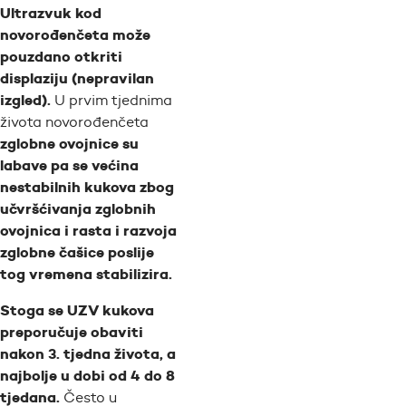
Ultrazvuk kod
novorođenčeta može
pouzdano otkriti
displaziju (nepravilan
izgled).
U prvim tjednima
života novorođenčeta
zglobne ovojnice su
labave pa se većina
nestabilnih kukova zbog
učvršćivanja zglobnih
ovojnica i rasta i razvoja
zglobne čašice poslije
tog vremena stabilizira.
Stoga se UZV kukova
preporučuje obaviti
nakon 3. tjedna života, a
najbolje u dobi od 4 do 8
tjedana.
Često u