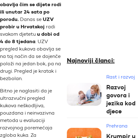
obavlja čim se dijete rodi
ili unutar 24 sata po
porodu.
UZV
Danas se
probir u Hrvatskoj
radi
u dobi od
svakom djetetu
4 do 8 tjedana
. UZV
pregled kukova obavlja se
na taj način da se dojenče
Najnoviji članci:
položi na jedan bok, pa na
drugi. Pregled je kratak i
Rast i razvoj
bezbolan.
Razvoj
Bitno je naglasiti da je
govora i
ultrazvučni pregled
jezika kod
kukova neškodljiva,
djece
pouzdana i neinvazivna
metoda u evaluaciji
Prehrana
razvojnog poremećaja
zgloba kuka. Za
Krumpir u