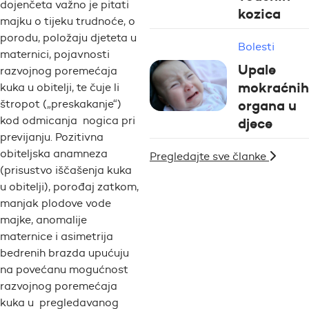
dojenčeta važno je pitati
kozica
majku o tijeku trudnoće, o
porodu, položaju djeteta u
Bolesti
maternici, pojavnosti
Upale
razvojnog poremećaja
mokraćnih
kuka u obitelji, te čuje li
organa u
štropot („preskakanje“)
kod odmicanja nogica pri
djece
previjanju. Pozitivna
obiteljska anamneza
Pregledajte sve članke
(prisustvo iščašenja kuka
u obitelji), porođaj zatkom,
manjak plodove vode
majke, anomalije
maternice i asimetrija
bedrenih brazda upućuju
na povećanu mogućnost
razvojnog poremećaja
kuka u pregledavanog