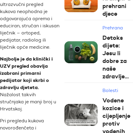
ultrazvučni pregled
prehrani
kukova neophodna je
djece
odgovarajuća oprema i
educiran, stručan i iskusan
Prehrana
liječnik – ortoped,
Detoks
pedijatar, radiolog ili
dijete:
liječnik opće medicine.
Jesu li
Najbolje je da klinički i
dobre za
UZV pregled obavlja
naše
izabrani primarni
zdravlje…
pedijatar koji skrbi o
zdravlju djeteta.
Bolesti
Nažalost takvih
Vodene
stručnjaka je manji broj u
kozice i
Hrvatskoj.
cijepljenje
Pri pregledu kukova
protiv
novorođenčeta i
vodenih