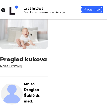
LittleDot
Prijava
Registrirajte se
×
Preuzmite
Besplatno preuzmite aplikaciju
Pregled kukova
Rast i razvoj
Mr. sc.
Dragica
Šakić dr.
med.