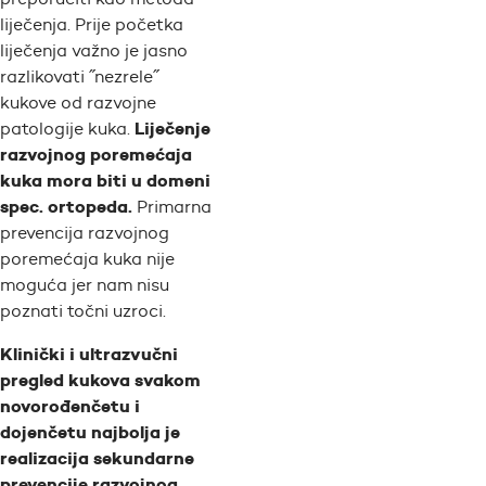
liječenja. Prije početka
liječenja važno je jasno
razlikovati ˝nezrele˝
kukove od razvojne
Liječenje
patologije kuka.
razvojnog poremećaja
kuka mora biti u domeni
spec. ortopeda.
Primarna
prevencija razvojnog
poremećaja kuka nije
moguća jer nam nisu
poznati točni uzroci.
Klinički i ultrazvučni
pregled kukova svakom
novorođenčetu i
dojenčetu najbolja je
realizacija sekundarne
prevencije razvojnog