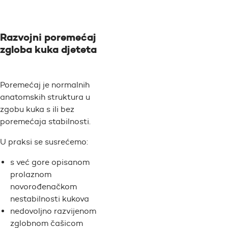
Razvojni poremećaj
zgloba
kuka djeteta
Poremećaj je normalnih
anatomskih struktura u
zgobu kuka s ili bez
poremećaja stabilnosti.
U praksi se susrećemo:
s već gore opisanom
prolaznom
novorođenačkom
nestabilnosti kukova
nedovoljno razvijenom
zglobnom čašicom