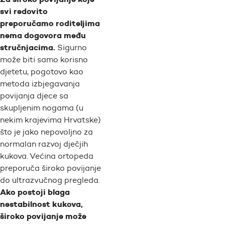
svi redovito
preporučamo roditeljima
nema dogovora među
stručnjacima.
Sigurno
može biti samo korisno
djetetu, pogotovo kao
metoda izbjegavanja
povijanja djece sa
skupljenim nogama (u
nekim krajevima Hrvatske)
što je jako nepovoljno za
normalan razvoj dječjih
kukova. Većina ortopeda
preporuča široko povijanje
do ultrazvučnog pregleda.
Ako postoji blaga
nestabilnost kukova,
široko povijanje može