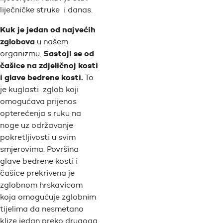
liječničke struke i danas.
Kuk je jedan od najvećih
zglobova
u našem
Sastoji se od
organizmu.
čašice na zdjeličnoj kosti
i glave bedrene kosti.
To
je kuglasti zglob koji
omogućava prijenos
opterećenja s ruku na
noge uz održavanje
pokretljivosti u svim
smjerovima. Površina
glave bedrene kosti i
čašice prekrivena je
zglobnom hrskavicom
koja omogućuje zglobnim
tijelima da nesmetano
klize jedan preko drugoga