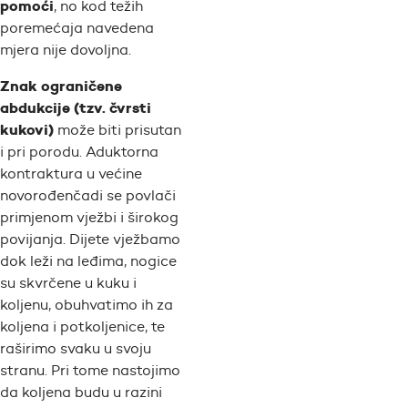
pomoći
, no kod težih
poremećaja navedena
mjera nije dovoljna.
Znak ograničene
abdukcije (tzv. čvrsti
kukovi)
može biti prisutan
i pri porodu. Aduktorna
kontraktura u većine
novorođenčadi se povlači
primjenom vježbi i širokog
povijanja. Dijete vježbamo
dok leži na leđima, nogice
su skvrčene u kuku i
koljenu, obuhvatimo ih za
koljena i potkoljenice, te
raširimo svaku u svoju
stranu. Pri tome nastojimo
da koljena budu u razini