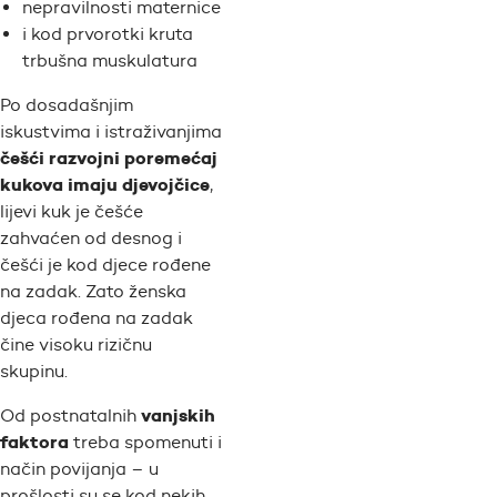
nepravilnosti maternice
i kod prvorotki kruta
trbušna muskulatura
Po dosadašnjim
iskustvima i istraživanjima
češći razvojni poremećaj
kukova imaju djevojčice
,
lijevi kuk je češće
zahvaćen od desnog i
češći je kod djece rođene
na zadak. Zato ženska
djeca rođena na zadak
čine visoku rizičnu
skupinu.
vanjskih
Od postnatalnih
faktora
treba spomenuti i
način povijanja – u
prošlosti su se kod nekih