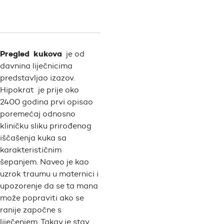
Pregled kukova
je od
davnina liječnicima
predstavljao izazov.
Hipokrat je prije oko
2400 godina prvi opisao
poremećaj odnosno
kliničku sliku prirođenog
iščašenja kuka sa
karakterističnim
šepanjem. Naveo je kao
uzrok traumu u maternici i
upozorenje da se ta mana
može popraviti ako se
ranije započne s
liječenjem. Takav je stav