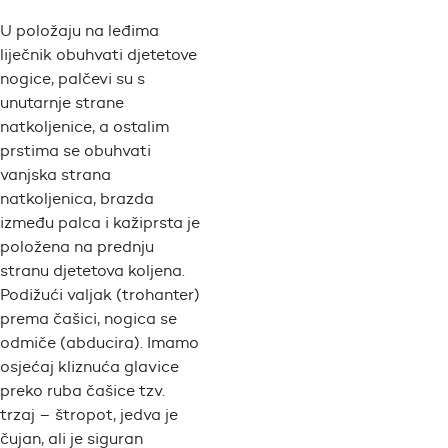
U položaju na leđima
liječnik obuhvati djetetove
nogice, palčevi su s
unutarnje strane
natkoljenice, a ostalim
prstima se obuhvati
vanjska strana
natkoljenica, brazda
između palca i kažiprsta je
položena na prednju
stranu djetetova koljena.
Podižući valjak (trohanter)
prema čašici, nogica se
odmiče (abducira). Imamo
osjećaj kliznuća glavice
preko ruba čašice tzv.
trzaj – štropot, jedva je
čujan, ali je siguran