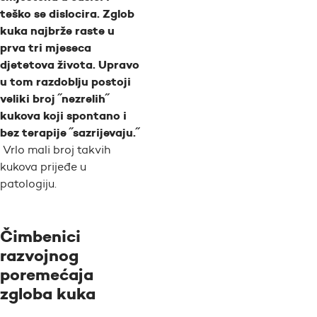
teško se dislocira. Zglob
kuka najbrže raste u
prva tri mjeseca
djetetova života.
Upravo
u tom razdoblju postoji
veliki broj ˝nezrelih˝
kukova koji spontano i
bez terapije ˝sazrijevaju.˝
Vrlo mali broj takvih
kukova prijeđe u
patologiju.
Čimbenici
razvojnog
poremećaja
zgloba kuka