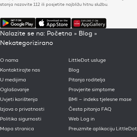
stanja nazovite 112 ili posjetite najbližu hitnu službu.
Nalazite se na:
Početna
»
Blog
»
Nekategorizirano
O nama
LittleDot usluge
Kontaktirajte nas
Blog
U medijima
Pitanja roditelja
Oglašavanje
Provjerite simptome
Uvjeti korištenja
BMI – indeks tjelesne mase
Izjava o privatnosti
Česta pitanja FAQ
Politika sigurnosti
Web Log in
Mapa stranica
Preuzmite aplikaciju LittleDot