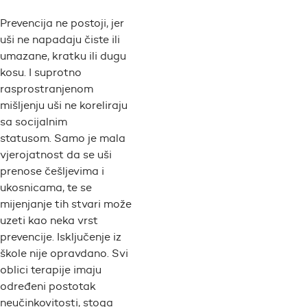
Prevencija ne postoji, jer
uši ne napadaju čiste ili
umazane, kratku ili dugu
kosu. I suprotno
rasprostranjenom
mišljenju uši ne koreliraju
sa socijalnim
statusom. Samo je mala
vjerojatnost da se uši
prenose češljevima i
ukosnicama, te se
mijenjanje tih stvari može
uzeti kao neka vrst
prevencije. Isključenje iz
škole nije opravdano. Svi
oblici terapije imaju
određeni postotak
neučinkovitosti, stoga