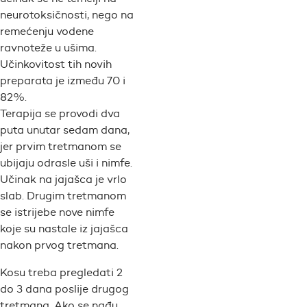
neurotoksičnosti, nego na
remećenju vodene
ravnoteže u ušima.
Učinkovitost tih novih
preparata je između 70 i
82%.
Terapija se provodi dva
puta unutar sedam dana,
jer prvim tretmanom se
ubijaju odrasle uši i nimfe.
Učinak na jajašca je vrlo
slab. Drugim tretmanom
se istrijebe nove nimfe
koje su nastale iz jajašca
nakon prvog tretmana.
Kosu treba pregledati 2
do 3 dana poslije drugog
tretmana. Ako se nađu