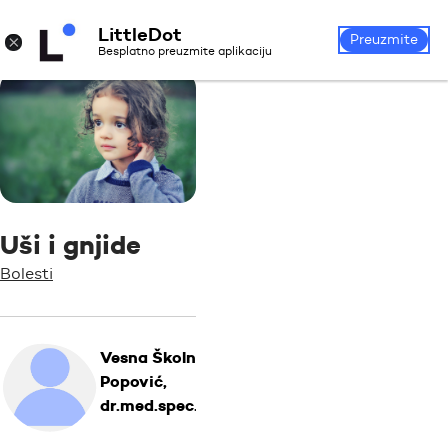
LittleDot
Prijava
Registrirajte se
×
Preuzmite
Besplatno preuzmite aplikaciju
Uši i gnjide
Bolesti
Vesna Školnik
Popović,
dr.med.spec.ped.