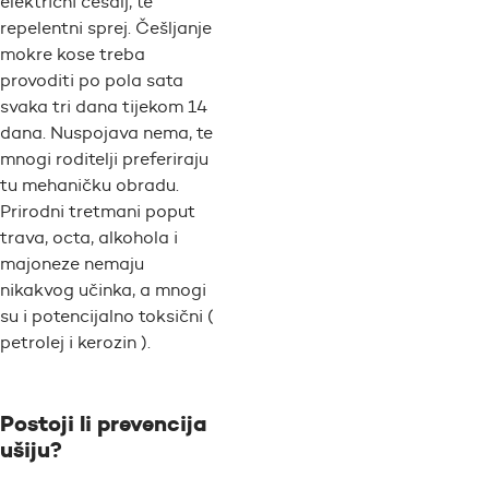
električni češalj, te
repelentni sprej. Češljanje
mokre kose treba
provoditi po pola sata
svaka tri dana tijekom 14
dana. Nuspojava nema, te
mnogi roditelji preferiraju
tu mehaničku obradu.
Prirodni tretmani poput
trava, octa, alkohola i
majoneze nemaju
nikakvog učinka, a mnogi
su i potencijalno toksični (
petrolej i kerozin ).
Postoji li prevencija
ušiju?