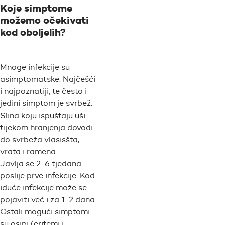
Koje simptome
možemo očekivati
kod oboljelih?
Mnoge infekcije su
asimptomatske. Najčešći
i najpoznatiji, te često i
jedini simptom je svrbež.
Slina koju ispuštaju uši
tijekom hranjenja dovodi
do svrbeža vlasisšta,
vrata i ramena.
Javlja se 2-6 tjedana
poslije prve infekcije. Kod
iduće infekcije može se
pojaviti već i za 1-2 dana.
Ostali mogući simptomi
su osipi (eritemi i