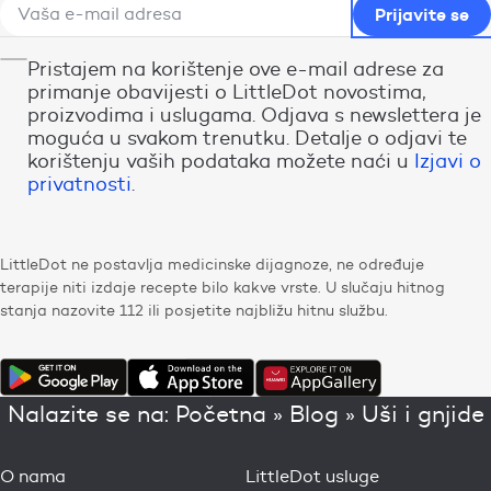
Pristajem na korištenje ove e-mail adrese za
primanje obavijesti o LittleDot novostima,
proizvodima i uslugama. Odjava s newslettera je
moguća u svakom trenutku. Detalje o odjavi te
korištenju vaših podataka možete naći u
Izjavi o
privatnosti
.
LittleDot ne postavlja medicinske dijagnoze, ne određuje
terapije niti izdaje recepte bilo kakve vrste. U slučaju hitnog
stanja nazovite 112 ili posjetite najbližu hitnu službu.
Nalazite se na:
Početna
»
Blog
»
Uši i gnjide
O nama
LittleDot usluge