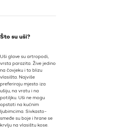
Što su uši?
Uši glave su artropodi,
vrsta parazita. Žive jedino
na čovjeku i to blizu
vlasišta. Najviše
preferiraju mjesto iza
ušiju, na vratu i na
potiljku. Uši ne mogu
opstati na kućnim
ljubimcima. Sivkasto-
smeđe su boje i hrane se
krvlju na vlasištu kose.