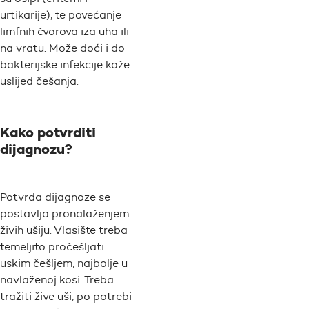
urtikarije), te povećanje
limfnih čvorova iza uha ili
na vratu. Može doći i do
bakterijske infekcije kože
uslijed češanja.
Kako potvrditi
dijagnozu?
Potvrda dijagnoze se
postavlja pronalaženjem
živih ušiju. Vlasište treba
temeljito pročešljati
uskim češljem, najbolje u
navlaženoj kosi. Treba
tražiti žive uši, po potrebi