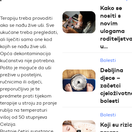
Kako se
nositi s
Terapiju treba provoditi
novim
ako se nađu žive uši. Sve
ulogama
ukućane treba pregledati,
roditeljstv
ali liječiti samo one kod
u…
kojih se nađu žive uši.
Opća dekontaminacija
Bolesti
kućanstva nije potrebna.
Pošto je moguće da uši
Debljina
prežive u posteljini,
djece –
ručnicima ili odjeći,
začetci
preporučljivo je te
cjeloživotn
predmete prati tijekom
bolesti
terapije u stroju za pranje
rublja na temperaturi
Bolesti
višoj od 50 stupnjeva
Koji su rizic
Celzija.
Postoje četiri supstance