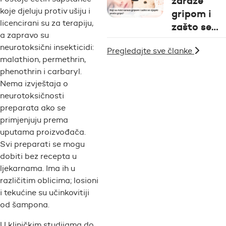
zaraze
koje djeluju protiv ušiju i
gripom i
licencirani su za terapiju,
zašto se…
a zapravo su
neurotoksični insekticidi:
Pregledajte sve članke
malathion, permethrin,
phenothrin i carbaryl.
Nema izvještaja o
neurotoksičnosti
preparata ako se
primjenjuju prema
uputama proizvođača.
Svi preparati se mogu
dobiti bez recepta u
ljekarnama. Ima ih u
različitim oblicima; losioni
i tekućine su učinkovitiji
od šampona.
U kliničkim studijama do