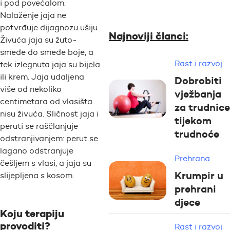
i pod povećalom.
Nalaženje jaja ne
potvrđuje dijagnozu ušiju.
Najnoviji članci:
Živuća jaja su žuto-
smeđe do smeđe boje, a
Rast i razvoj
tek izlegnuta jaja su bijela
ili krem. Jaja udaljena
Dobrobiti
više od nekoliko
vježbanja
centimetara od vlasišta
za trudnice
nisu živuća. Sličnost jaja i
tijekom
peruti se raščlanjuje
trudnoće
odstranjivanjem: perut se
lagano odstranjuje
Prehrana
češljem s vlasi, a jaja su
Krumpir u
slijepljena s kosom.
prehrani
djece
Koju terapiju
provoditi?
Rast i razvoj