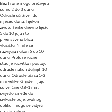
Bez hrane mogu preživjeti
samo 2 do 3 dana.
Odrasle uši žive i do
mjesec dana. Tijekom
života ženke dnevno liježu
5 do 10 jaja i to
prvenstveno blizu
vlasišta. Nimfe se
razvijaju nakon 6 do 10
dana. Prolaze razne
stadije razvitka i postaju
odrasle nakon daljnjih 10
dana. Odrasle uši su 1-3
mm velike. Gnjide ili jaja
su veličine 0,8-1 mm,
svijetlo smeđe do
sivkaste boje, ovalnog
oblika i mogu se vidjeti
prostim okom.