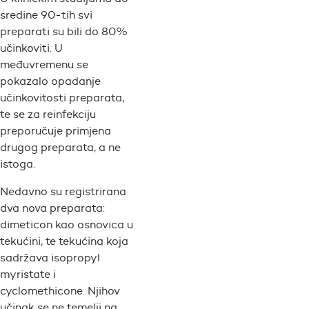
sredine 90-tih svi
preparati su bili do 80%
učinkoviti. U
međuvremenu se
pokazalo opadanje
učinkovitosti preparata,
te se za reinfekciju
preporučuje primjena
drugog preparata, a ne
istoga.
Nedavno su registrirana
dva nova preparata:
dimeticon kao osnovica u
tekućini, te tekućina koja
sadržava isopropyl
myristate i
cyclomethicone. Njihov
učinak se ne temelji na