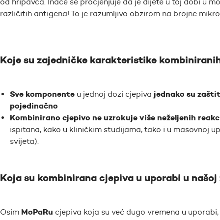
od hripavca. Inače se procjenjuje da je dijete u toj dobi u
različitih antigena! To je razumljivo obzirom na brojne mik
Koje su zajedničke karakteristike kombinirani
Sve komponente
jednako su zaštit
u jednoj dozi cjepiva
pojedinačno
Kombinirano cjepivo ne uzrokuje više neželjenih reakc
ispitana, kako u kliničkim studijama, tako i u masovnoj u
svijeta).
Koja su kombinirana cjepiva u uporabi u našoj 
MoPaRu
Osim
cjepiva koja su već dugo vremena u uporabi