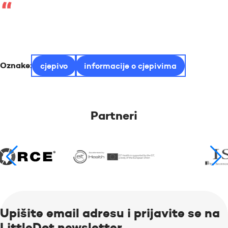
Oznake:
cjepivo
informacije o cjepivima
Partneri
Upišite email adresu i prijavite se na
LittleDot newsletter