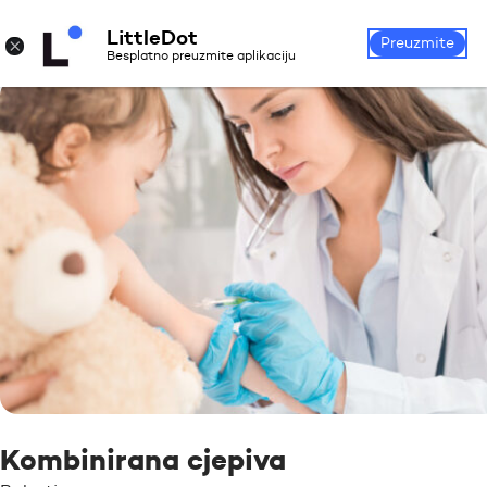
LittleDot
Prijava
Registrirajte se
×
Preuzmite
Besplatno preuzmite aplikaciju
Kombinirana cjepiva