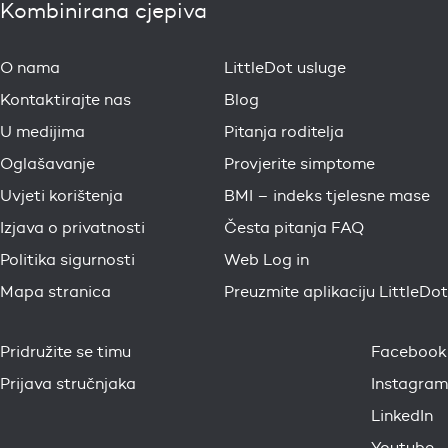
Kombinirana cjepiva
O nama
LittleDot usluge
Kontaktirajte nas
Blog
U medijima
Pitanja roditelja
Oglašavanje
Provjerite simptome
Uvjeti korištenja
BMI – indeks tjelesne mase
Izjava o privatnosti
Česta pitanja FAQ
Politika sigurnosti
Web Log in
Mapa stranica
Preuzmite aplikaciju LittleDot
Pridružite se timu
Facebook
Prijava stručnjaka
Instagram
LinkedIn
Youtube