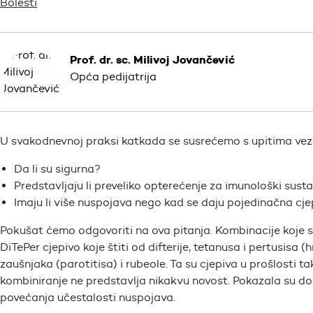
Bolesti
Prof. dr. sc. Milivoj Jovančević
Opća pedijatrija
U svakodnevnoj praksi katkada se susrećemo s upitima vez
Da li su sigurna?
Predstavljaju li preveliko opterećenje za imunološki sust
Imaju li više nuspojava nego kad se daju pojedinačna cje
Pokušat ćemo odgovoriti na ova pitanja. Kombinacije koje se
DiTePer cjepivo koje štiti od difterije, tetanusa i pertusisa 
zaušnjaka (parotitisa) i rubeole. Ta su cjepiva u prošlosti 
kombiniranje ne predstavlja nikakvu novost. Pokazala su dob
povećanja učestalosti nuspojava.