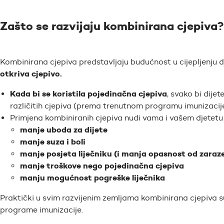
Zašto se razvijaju kombinirana cjepiva?
Kombinirana cjepiva predstavljaju budućnost u cijepljenju d
otkriva cjepivo.
Kada bi se koristila pojedinačna cjepiva
, svako bi dije
različitih cjepiva (prema trenutnom programu imunizacije
Primjena kombiniranih cjepiva nudi vama i vašem djetetu
manje uboda za dijete
manje suza i boli
manje posjeta liječniku (i manja opasnost od zaraze
manje troškove nego pojedinačna cjepiva
manju mogućnost pogreške liječnika
Praktički u svim razvijenim zemljama kombinirana cjepiva su
programe imunizacije.