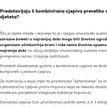
Predstavljaju li kombinirana cjepiva preveliko
djeteta?
Što je dijete mlađe i nezrelije to je i njegov imunološki susta
zarazne bolesti u najranijoj dobi mogu biti životno ugro
organizam učinkovitije brani i više nema životne opasnos
najranije dobi
, no zbog obilježja imunološkog sustava moraj
primjerena razina i trajanje zaštitnosti.
Proteklih dvadesetak godina u kombinirana cjepiva se doda
komponeti u jednom cjepivu.
Za ilustraciju u kojoj mjeri to predstavlja ”opterećenje” z
cjelostanično cjepivo protiv hripavca koje se nekada davalo
molekula, porijeklom iz kapsule bakterije hripavca).
Današnja cjepiva (tzv. pročišćena) sadrže samo 2 ili 3 antig