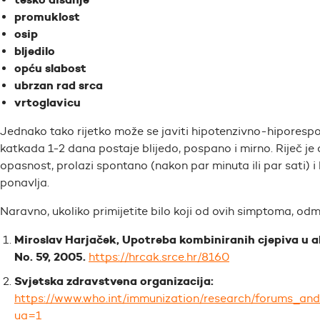
promuklost
osip
bljedilo
opću slabost
ubrzan rad srca
vrtoglavicu
Jednako tako rijetko može se javiti hipotenzivno-hiporespon
katkada 1-2 dana postaje blijedo, pospano i mirno. Riječ je 
opasnost, prolazi spontano (nakon par minuta ili par sati) i
ponavlja.
Naravno, ukoliko primijetite bilo koji od ovih simptoma, odma
Miroslav Harjaček, Upotreba kombiniranih cjepiva u akt
No. 59, 2005.
https://hrcak.srce.hr/8160
Svjetska zdravstvena organizacija:
https://www.who.int/immunization/research/forums_an
ua=1