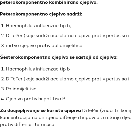
peterokomponentno kombinirano cjepivo.
Peterokomponentno cjepivo sadrži:
Haemophilus influenzae tip b,
DiTePer (koje sadrži acelularno cjepivo protiv pertusisa i c
mrtvo cjepivo protiv poliomijelitisa.
Šesterokomponentno cjepivo se sastoji od cjepiva:
Haemophilus influenzae tip b
DiTePer (koje sadrži acelularno cjepivo protiv pertusisa i c
Poliomijelitisa
Cjepivo protiv hepatitisa B
Za docjepljivanje se koriste cjepiva
DiTePer (znači tri kom
koncentracijama antigena difterije i hripavca za stariju djec
protiv difterije i tetanusa.