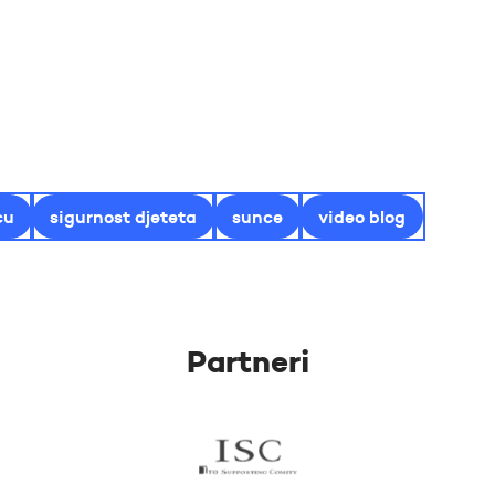
cu
sigurnost djeteta
sunce
video blog
Partneri