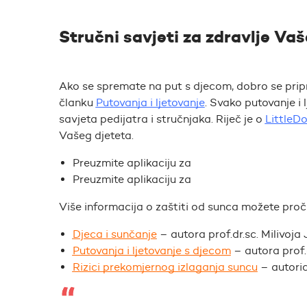
Stručni savjeti za zdravlje Va
Ako se spremate na put s djecom, dobro se pripr
članku
Putovanja i ljetovanje
. Svako putovanje i l
savjeta pedijatra i stručnjaka. Riječ je o
LittleDo
Vašeg djeteta.
Preuzmite aplikaciju za
Preuzmite aplikaciju za
Više informacija o zaštiti od sunca možete proč
Djeca i sunčanje
– autora prof.dr.sc. Milivoja
Putovanja i ljetovanje s djecom
– autora prof.
Rizici prekomjernog izlaganja suncu
– autorice