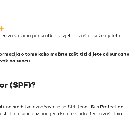
u za vas ima par kratkih savjeta o zaštiti kože djeteta
ormacija o tome kako možete zaštititi dijete od sunca t
avak na suncu.
or (SPF)?
S
P
aštitna sredstva označava se sa SPF
(engl.
un
rotection
ostati na suncu uz primjenu kreme s određenim zaštitnim