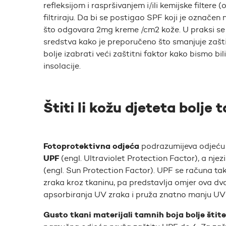
refleksijom i raspršivanjem i/ili kemijske filtere
filtriraju. Da bi se postigao SPF koji je označe
što odgovara 2mg kreme /cm2 kože. U praksi se p
sredstva kako je preporučeno što smanjuje zašt
bolje izabrati veći zaštitni faktor kako bismo bil
insolacije.
Štiti li kožu djeteta bolje 
Fotoprotektivna odjeća
podrazumijeva odjeću
UPF
(engl. Ultraviolet Protection Factor), a nje
(engl. Sun Protection Factor). UPF se računa tak
zraka kroz tkaninu, pa predstavlja omjer ova d
apsorbiranja UV zraka i pruža znatno manju UV 
Gusto tkani materijali tamnih boja bolje štite