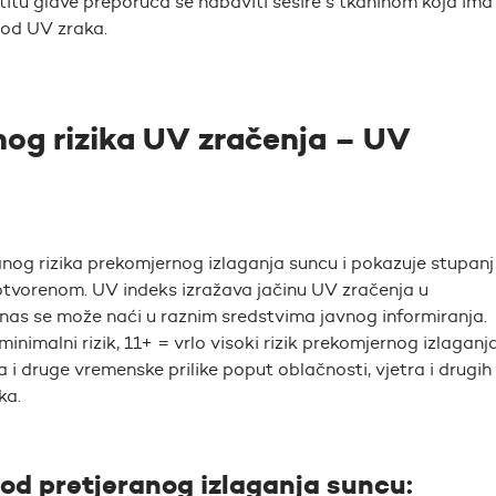
itu glave preporuča se nabaviti šešire s tkaninom koja ima
 od UV zraka.
og rizika UV zračenja – UV
og rizika prekomjernog izlaganja suncu i pokazuje stupanj
otvorenom. UV indeks izražava jačinu UV zračenja u
s se može naći u raznim sredstvima javnog informiranja.
inimalni rizik, 11+ = vrlo visoki rizik prekomjernog izlaganj
 i druge vremenske prilike poput oblačnosti, vjetra i drugih
ka.
u od pretjeranog izlaganja suncu: