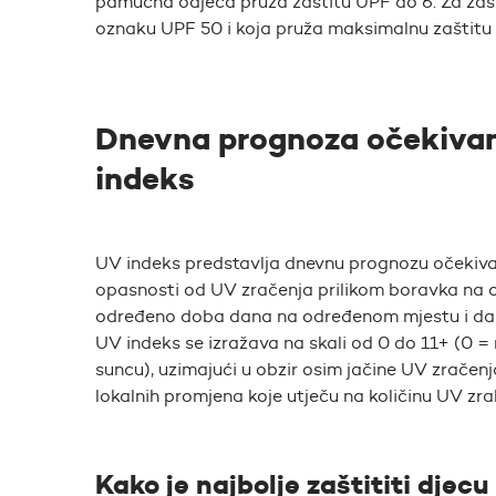
pamučna odjeća pruža zaštitu UPF do 6. Za zašt
oznaku UPF 50 i koja pruža maksimalnu zaštitu
Dnevna prognoza očekivan
indeks
UV indeks predstavlja dnevnu prognozu očekivan
opasnosti od UV zračenja prilikom boravka na 
određeno doba dana na određenom mjestu i dana
UV indeks se izražava na skali od 0 do 11+ (0 = m
suncu), uzimajući u obzir osim jačine UV zračenja
lokalnih promjena koje utječu na količinu UV zra
Kako je najbolje zaštititi djec