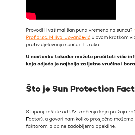
Provodi li vaš mališan puno vremena na suncu?
Prof.dr.sc. Milivoj Jovančević
u ovom kratkom vide
protiv djelovanja sunčanih zraka.
U nastavku također možete pročitati više inf
koja odjeća je najbolja za ljetne vrućine i bor
Što je Sun Protection Fact
Stupanj zaštite od UV-zračenja koja pružaju z
F
actor)
, a govori nam koliko prosječno možemo 
faktorom, a da ne zadobijemo opekline.