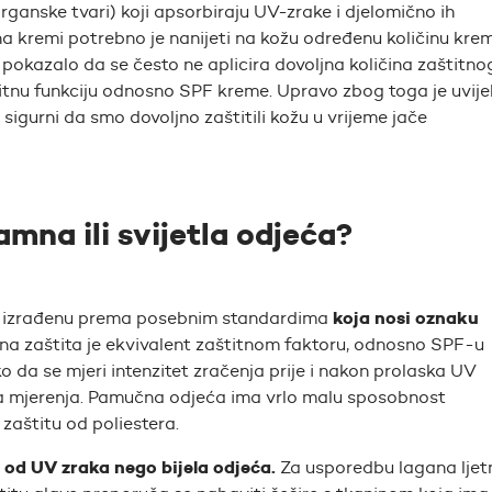
 (organske tvari) koji apsorbiraju UV-zrake i djelomično ih
n na kremi potrebno je nanijeti na kožu određenu količinu kre
okazalo da se često ne aplicira dovoljna količina zaštitno
itnu funkciju odnosno SPF kreme. Upravo zbog toga je uvije
i sigurni da smo dovoljno zaštitili kožu u vrijeme jače
tamna ili svijetla odjeća?
koja nosi oznaku
 izrađenu prema posebnim standardima
zina zaštita je ekvivalent zaštitnom faktoru, odnosno SPF-u
o da se mjeri intenzitet zračenja prije i nakon prolaska UV
va mjerenja. Pamučna odjeća ima vrlo malu sposobnost
zaštitu od poliestera.
 od UV zraka nego bijela odjeća.
Za usporedbu lagana ljet