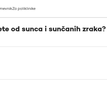
nevnik
Za poliklinike
jete od sunca i sunčanih zraka?