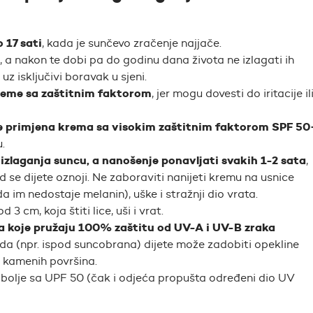
 17 sati
, kada je sunčevo zračenje najjače.
, a nakon te dobi pa do godinu dana života ne izlagati ih
z isključivi boravak u sjeni.
kreme sa zaštitnim faktorom
, jer mogu dovesti do iritacije il
je primjena krema sa visokim zaštitnim faktorom SPF 50
.
izlaganja suncu, a nanošenje ponavljati svakih 1-2 sata
,
d se dijete oznoji. Ne zaboraviti nanijeti kremu na usnice
a im nedostaje melanin), uške i stražnji dio vrata.
 3 cm, koja štiti lice, uši i vrat.
a koje pružaju 100% zaštitu od UV-A i UV-B zraka
 tada (npr. ispod suncobrana) dijete može zadobiti opekline
i kamenih površina.
bolje sa UPF 50 (čak i odjeća propušta određeni dio UV