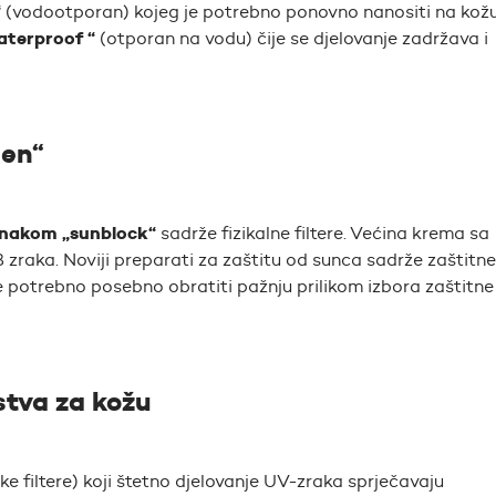
“
(vodootporan) kojeg je potrebno ponovno nanositi na kož
aterproof “
(otporan na vodu) čije se djelovanje zadržava i
een“
nakom „sunblock“
sadrže fizikalne filtere. Većina krema sa
 zraka. Noviji preparati za zaštitu od sunca sadrže zaštitne
je potrebno posebno obratiti pažnju prilikom izbora zaštitne
stva za kožu
e filtere) koji štetno djelovanje UV-zraka sprječavaju