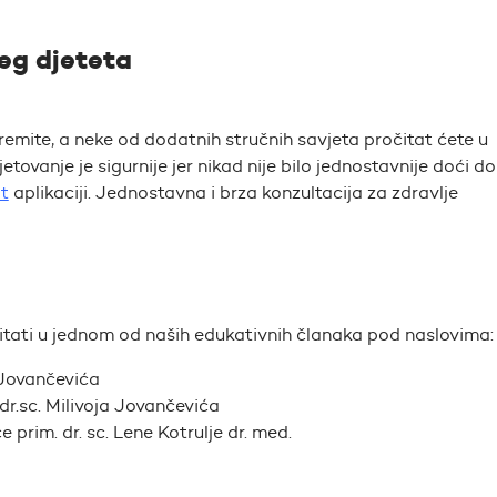
šeg djeteta
emite, a neke od dodatnih stručnih savjeta pročitat ćete u
jetovanje je sigurnije jer nikad nije bilo jednostavnije doći do
t
aplikaciji. Jednostavna i brza konzultacija za zdravlje
itati u jednom od naših edukativnih članaka pod naslovima:
 Jovančevića
dr.sc. Milivoja Jovančevića
 prim. dr. sc. Lene Kotrulje dr. med.