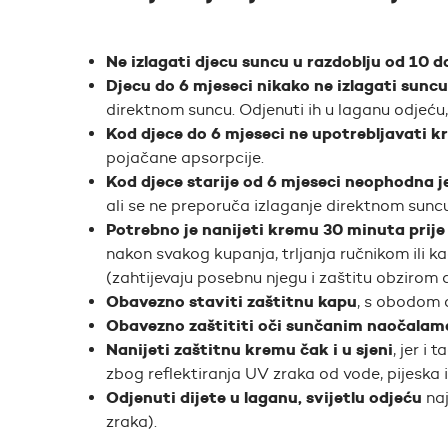
Ne izlagati djecu suncu u razdoblju od 10 do
Djecu do 6 mjeseci nikako ne izlagati suncu
direktnom suncu. Odjenuti ih u laganu odjeću, u
Kod djece do 6 mjeseci ne upotrebljavati 
pojačane apsorpcije.
Kod djece starije od 6 mjeseci neophodna 
ali se ne preporuča izlaganje direktnom suncu
Potrebno je nanijeti kremu 30 minuta prije 
nakon svakog kupanja, trljanja ručnikom ili ka
(zahtijevaju posebnu njegu i zaštitu obzirom d
Obavezno staviti zaštitnu kapu
, s obodom od
Obavezno zaštititi oči sunčanim naočalam
Nanijeti zaštitnu kremu čak i u sjeni
, jer i
zbog reflektiranja UV zraka od vode, pijeska 
Odjenuti dijete u laganu, svijetlu odjeću
naj
zraka).