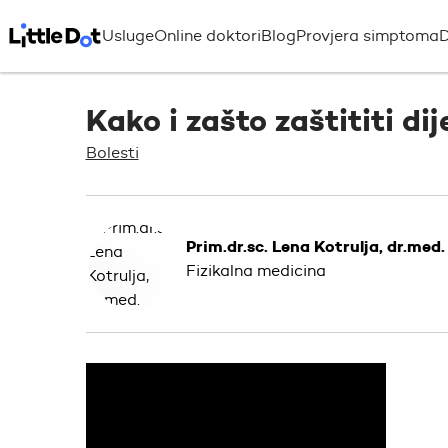
Usluge
Online doktori
Blog
Provjera simptoma
D
Kako i zašto zaštititi di
Bolesti
Prim.dr.sc. Lena Kotrulja, dr.med.
Fizikalna medicina