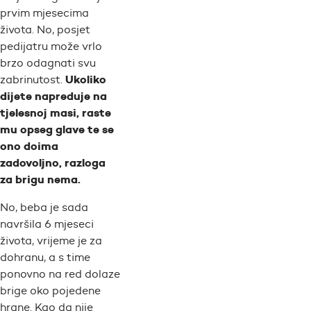
prvim mjesecima
života. No, posjet
pedijatru može vrlo
brzo odagnati svu
Ukoliko
zabrinutost.
dijete napreduje na
tjelesnoj masi, raste
mu opseg glave te se
ono doima
zadovoljno, razloga
za brigu nema.
No, beba je sada
navršila 6 mjeseci
života, vrijeme je za
dohranu, a s time
ponovno na red dolaze
brige oko pojedene
hrane. Kao da nije