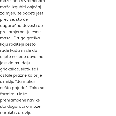
može, ono s vremenom
može izgubiti osjećaj
za mjeru te početi jesti
previše, što će
dugoročno dovesti do
prekomjerne tjelesne
mase. Druga greška
koju roditelji često
rade kada misle da
dijete ne jede dovoljno
jest da mu daju
grickalice, slatkiše i
ostale prazne kalorije
s mišlju “da makar
nešto pojede”. Tako se
formiraju loše
prehrambene navike
što dugoročno može
narušiti zdravlje