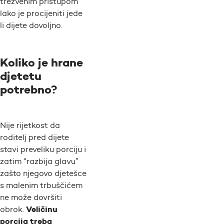
trezvenim pristupom
lako je procijeniti jede
li dijete dovoljno.
Koliko je hrane
djetetu
potrebno?
Nije rijetkost da
roditelj pred dijete
stavi preveliku porciju i
zatim “razbija glavu”
zašto njegovo djetešce
s malenim trbuščićem
ne može dovršiti
Veličinu
obrok.
porcija treba