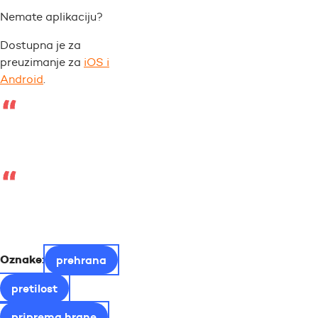
Nemate aplikaciju?
Dostupna je za
preuzimanje za
iOS i
Android
.
Oznake:
prehrana
pretilost
priprema hrane