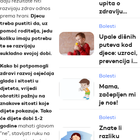
daju rezultate niti
upita o
razvijaju zdrav odnos
zdravlju…
Djecu
prema hrani.
treba pustiti
da, uz
Bolesti
pomoć roditelja,
jedu
Upale dišnih
koliku imaju potrebu
puteva kod
te se razvijaju
djece: uzroci,
sukladno svojoj dobi.
prevencija i…
Kako bi potpomogli
zdravi razvoj osjećaja
Bolesti
glada i sitosti u
Mama,
djeteta, vrijedi
začepljen mi
obratiti pažnju na
je nos!
znakove sitosti
koje
dijete pokazuje.
Tako
Bolesti
će dijete dobi 1-2
godine
mahati glavom
Znate li
“ne”, stavljati ruku na
razliku