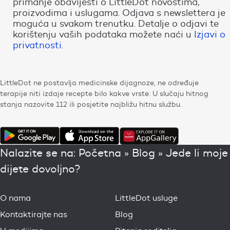
primanje obavijesti o LittleDot novostima,
proizvodima i uslugama. Odjava s newslettera je
moguća u svakom trenutku. Detalje o odjavi te
korištenju vaših podataka možete naći u
Izjavi o
privatnosti
.
LittleDot ne postavlja medicinske dijagnoze, ne određuje
terapije niti izdaje recepte bilo kakve vrste. U slučaju hitnog
stanja nazovite 112 ili posjetite najbližu hitnu službu.
Nalazite se na:
Početna
»
Blog
»
Jede li moje
dijete dovoljno?
O nama
LittleDot usluge
Kontaktirajte nas
Blog