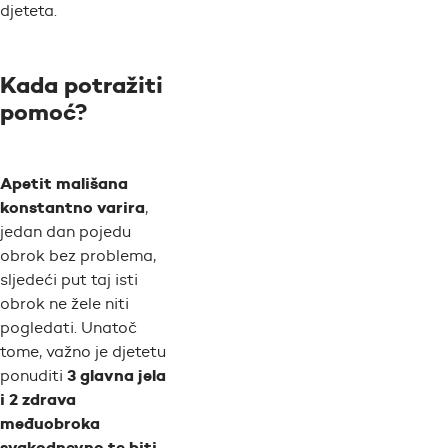
djeteta.
Kada potražiti
pomoć?
Apetit mališana
konstant
n
o varira
,
jedan dan pojedu
obrok bez problema,
sljedeći put taj isti
obrok ne žele niti
pogledati. Unatoč
tome, važno je djetetu
3 glavna jela
ponuditi
i 2 zdrava
međuobroka
svakodnevno
te biti