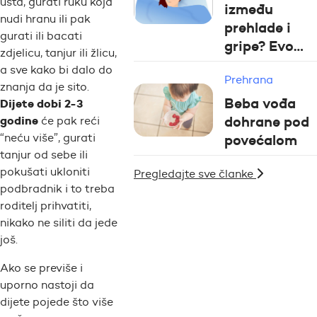
usta, gurati ruku koja
između
nudi hranu ili pak
prehlade i
gurati ili bacati
gripe? Evo…
zdjelicu, tanjur ili žlicu,
a sve kako bi dalo do
Prehrana
znanja da je sito.
Beba vođa
Dijete dobi 2-3
dohrane pod
godine
će pak reći
povećalom
“neću više”, gurati
tanjur od sebe ili
pokušati ukloniti
Pregledajte sve članke
podbradnik i to treba
roditelj prihvatiti,
nikako ne siliti da jede
još.
Ako se previše i
uporno nastoji da
dijete pojede što više