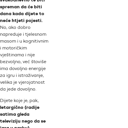
spreman da će biti
dana kada dijete to
neće htjeti pojesti.
No, ako dobro
napreduje i tjelesnom
masom i u kognitivnim
i motoričkim
vještinama i nije
bezvoljno, već štoviše
ima dovoljno energije
za igru i istraživanje,
velika je vjerojatnost
da jede dovoljno.
Dijete koje je, pak,
letargično (radije
satima gleda
televiziju nego da se
igra u parku)
,