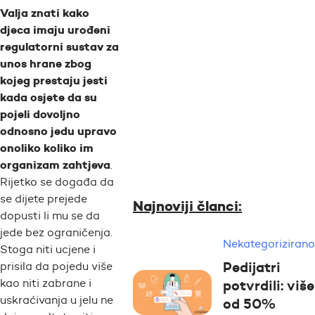
Valja znati kako
djeca imaju urođeni
regulatorni sustav za
unos hrane zbog
kojeg prestaju jesti
kada osjete da su
pojeli dovoljno
odnosno
jedu upravo
onoliko koliko im
organizam zahtjeva
.
Rijetko se događa da
se dijete prejede
Najnoviji članci:
dopusti li mu se da
jede bez ograničenja.
Nekategorizirano
Stoga niti ucjene i
Pedijatri
prisila da pojedu više
potvrdili: više
kao niti zabrane i
uskraćivanja u jelu ne
od 50%