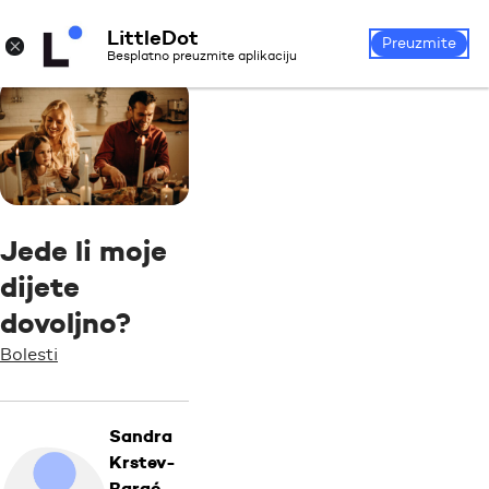
LittleDot
Prijava
Registrirajte se
×
Preuzmite
Besplatno preuzmite aplikaciju
Jede li moje
dijete
dovoljno?
Bolesti
Sandra
Krstev-
Barać,