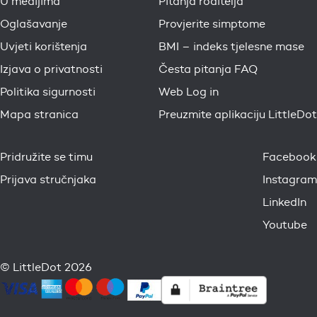
U medijima
Pitanja roditelja
Oglašavanje
Provjerite simptome
Uvjeti korištenja
BMI – indeks tjelesne mase
Izjava o privatnosti
Česta pitanja FAQ
Politika sigurnosti
Web Log in
Mapa stranica
Preuzmite aplikaciju LittleDot
Pridružite se timu
Facebook
Prijava stručnjaka
Instagram
LinkedIn
Youtube
© LittleDot 2026