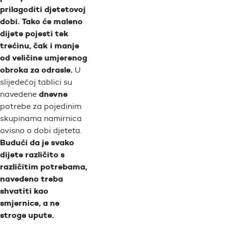
prilagoditi djetetovoj
dobi. Tako će maleno
dijete pojesti tek
trećinu, čak i manje
od veličine umjerenog
obroka za odrasle.
U
slijedećoj tablici su
dnevne
navedene
potrebe za pojedinim
skupinama namirnica
ovisno o dobi djeteta.
Budući da je svako
dijete različito s
različitim potrebama,
navedeno treba
shvatiti kao
smjernice, a ne
stroge upute.