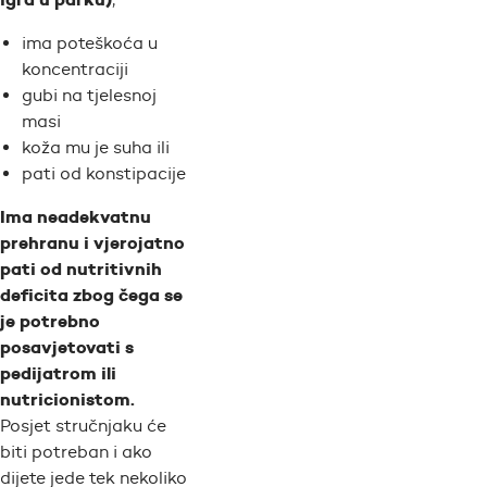
ima poteškoća u
koncentraciji
gubi na tjelesnoj
masi
koža mu je suha ili
pati od konstipacije
I
ma neadekvatnu
prehranu i vjerojatno
pati od nutritivnih
deficita zbog čega se
je potrebno
posavjetovati s
pedijatrom ili
nutricionistom.
Posjet stručnjaku će
biti potreban i ako
dijete jede tek nekoliko